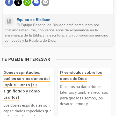
Este contenido contiene información incorrecta
Este contenido no tiene la información que busco
Equipo de Bibliaon
Otro
El Equipo Editorial de Bibliaon está compuesto por
cristianos maduros, con varios años de experiencia en la
enseñanza de la Biblia y la escritura, y un compromiso genuino
con Jesús y la Palabra de Dios.
TE PUEDE INTERESAR
Los dones espirituales
Dios nos ha da
Dones espirituales:
17 versículos sobre los
cuáles son los dones del
dones de Dios
son capacidades espe
es, talentos y t
Espíritu Santo (su
Dios nos ha dado dones,
significado y cómo
talentos y también recursos
usarlos)
iales que el Espíritu
recursos para q
para que los usemos, los
desarrollemos y...
Los dones espirituales son
anto da a los cristian
capacidades especiales que
usemos, los des