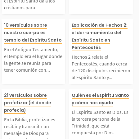
el Espíritu Santo da a los
cristianos para...
s para fortalecer a la
mos y bendigam
En el Antiguo Testame
Hechos 2 relata
10 versículos sobre
Explicación de Hechos 2:
glesia. Al usar nuestr
os que nos rode
nuestro cuerpo es
el derramamiento del
to, el templo era el l
ntecostés, cuan
templo del Espíritu Santo
Espíritu Santo en
s dones con amor,...
don mayor que 
Pentecostés
En el Antiguo Testamento,
ugar donde la gente s
a de 120 discíp
el templo era el lugar donde
Hechos 2 relata el
concedido...
la gente se reunía para
Pentecostés, cuando cerca
tener comunión con...
de 120 discípulos recibieron
e reunía para tener co
cibieron al Espí
al Espíritu Santo y...
munión con Dios. Allí,
anto y hablaron
n la Biblia, profetiza
El Espíritu San
21 versículos sobre
Quién es el Espíritu Santo
profetizar (el don de
y cómo nos ayuda
el Señor manifestaba
guas, anunciand
 es recibir y transmiti
ios. Es la terce
profecía)
El Espíritu Santo es Dios. Es
u gloria y se revelab
maravillas de D
la tercera persona de la
En la Biblia, profetizar es
r un mensaje de Dios
ona de la Trini
Trinidad, que está
recibir y transmitir un
compuesta por Dios...
mensaje de Dios para
 a...
edro...