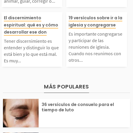
animar, guiar, corregir o...
para animar, guiar, co
e está compuest
Tener discernimiento
Es importante 
rregir o ayudar a una
Dios Padre, Di
El discernimiento
19 versículos sobre ir a la
espiritual: qué es y cómo
iglesia y congregarse
s entender y distingui
garse y particip
desarrollar ese don
persona o grupo. Dios
y Dios Espíritu
Es importante congregarse
y participar de las
Tener discernimiento es
 lo que está bien y lo
as reuniones de 
reuniones de iglesia.
oncede el don de...
Mora en el crey
entender y distinguir lo que
Cuando nos reunimos con
está bien y lo que está mal.
otros...
Es muy...
que está mal. Es muy i
a. Cuando nos 
lo...
mportante que sepamo
os con otros cr
MÁS POPULARES
 diferenciar entre lo
para adorar a D
36 versículos de consuelo para el
ue viene de Dios y l
ntramos en la p
tiempo de luto
...
ia de...