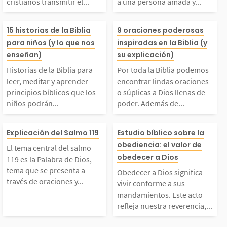
cristianos transmitir el...
a una persona amada y...
eros cristianos transm
o que hiere a u
s...
por su...
istorias de la Biblia
Por toda la Bib
tir el mensaje del eva
ona amada y sa
15 historias de la Biblia
9 oraciones poderosas
para niños (y lo que nos
inspiradas en la Biblia (y
ara leer, meditar y a
emos encontrar 
enseñan)
su explicación)
ngelio a personas de o
e has cruzado la
Historias de la Biblia para
Por toda la Biblia podemos
prender principios bíb
oraciones o súp
ras naciones que...
a, que no merec
leer, meditar y aprender
encontrar lindas oraciones
principios bíblicos que los
o súplicas a Dios llenas de
niños podrán...
poder. Además de...
icos que los niños po
Dios llenas de 
erdón....
l tema central del sa
Obedecer a Dio
drán aplicar en su dia
Además de leer
Explicación del Salmo 119
Estudio bíblico sobre la
obediencia: el valor de
El tema central del salmo
lmo 119 es la Palabra
fica vivir confo
obedecer a Dios
io vivir. 1. La creació
editar en ellas
119 es la Palabra de Dios,
tema que se presenta a
Obedecer a Dios significa
través de oraciones y...
de Dios, tema que se p
us mandamiento
 2. Adán y Eva...
os usarlas com
vivir conforme a sus
mandamientos. Este acto
refleja nuestra reverencia,...
esenta a través de or
e acto refleja n
plo...