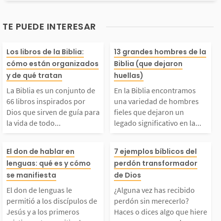
TE PUEDE INTERESAR
La Biblia es un conjun
En la Biblia en
Los libros de la Biblia:
13 grandes hombres de la
cómo están organizados
Biblia (que dejaron
o de 66 libros inspira
mos una varied
y de qué tratan
huellas)
La Biblia es un conjunto de
En la Biblia encontramos
dos por Dios que sirve
hombres fieles 
66 libros inspirados por
una variedad de hombres
Dios que sirven de guía para
fieles que dejaron un
la vida de todo...
legado significativo en la...
 de guía para la vida
aron un legado 
El don de lenguas le p
¿Alguna vez has
de todo creyente. Esos
cativo en la his
El don de hablar en
7 ejemplos bíblicos del
lenguas: qué es y cómo
perdón transformador
rmitió a los discípulo
ido perdón sin 
se manifiesta
de Dios
ibros fueron escritos
Muchos de ellos
El don de lenguas le
¿Alguna vez has recibido
 de Jesús y a los prim
rlo? Haces o di
por más de 40 person
n personajes no
permitió a los discípulos de
perdón sin merecerlo?
Jesús y a los primeros
Haces o dices algo que hiere