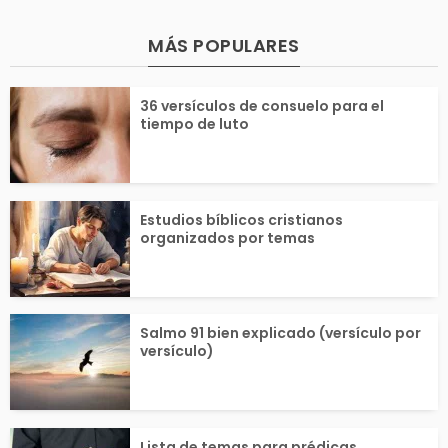
ciones y reflexiones
reverencia, amo
MÁS POPULARES
ortas. Se dice que ha
nfianza en su s
36 versículos de consuelo para el
y una mención a la Pa
a. En Juan 14:1
tiempo de luto
abra...
ús...
Estudios bíblicos cristianos
organizados por temas
Salmo 91 bien explicado (versículo por
versículo)
Lista de temas para prédicas