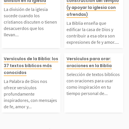
división en la iglesia
construcción del templo
ia sucede cuando los c
edificar la casa
(y apoyar la iglesia con
os, renunciamos a alg
ermanos en la f
La división de la iglesia
ofrendas)
sucede cuando los
istianos discuten o ti
os y contribuir 
cristianos discuten o tienen
o físico como la comid
mos mostrarno
La Biblia enseña que
desacuerdos que los
edificar la casa de Dios y
llevan...
contribuir a esa obra son
enen desacuerdos que
bra son expresi
, para...
r,...
expresiones de fe y amor....
os llevan a la separa
e fe y amor. Cu
La Palabra de Dios n
Selección de tex
Versículos de la Biblia: los
Versículos para orar:
37 textos bíblicos más
oraciones en la Biblia
ción. Esto puede suce
articipamos en l
s ofrece versículos p
blicos con orac
conocidos
Selección de textos bíblicos
er por diferencias d
cación y el apoy
con oraciones para usar
La Palabra de Dios nos
rofundamente inspira
ara usar como i
como inspiración en tu
ofrece versículos
tiempo personal de...
profundamente
...
a...
inspiradores, con mensajes
dores, con mensajes d
ción en tu tiem
de fe, amor y...
e fe, amor y esperanz
onal de oración