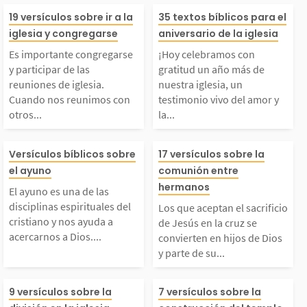
Es importante congre
¡Hoy celebramo
19 versículos sobre ir a la
35 textos bíblicos para el
iglesia y congregarse
aniversario de la iglesia
arse y participar de l
gratitud un año
Es importante congregarse
¡Hoy celebramos con
y participar de las
gratitud un año más de
s reuniones de iglesi
e nuestra iglesi
reuniones de iglesia.
nuestra iglesia, un
Cuando nos reunimos con
testimonio vivo del amor y
otros...
la...
a. Cuando nos reunim
estimonio vivo 
El ayuno es una de las
Los que aceptan
s con otros creyentes
or y la fidelida
Versículos bíblicos sobre
17 versículos sobre la
el ayuno
comunión entre
isciplinas espirituale
crificio de Jesú
hermanos
para adorar a Dios, e
os! Cada reunió
El ayuno es una de las
disciplinas espirituales del
Los que aceptan el sacrificio
 del cristiano y nos a
cruz se convier
cristiano y nos ayuda a
de Jesús en la cruz se
ntramos en la presenc
a oración y cad
acercarnos a Dios....
convierten en hijos de Dios
y parte de su...
yuda a acercarnos a
hijos de Dios y 
a de...
a...
a división de la igles
La Biblia enseñ
Dios. Cuando ayunam
de su familia. 
9 versículos sobre la
7 versículos sobre la