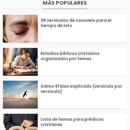
. Estos textos bíblico
nas oraciones d
MÁS POPULARES
, entre los más conoc
o de los Salmos
36 versículos de consuelo para el
tiempo de luto
dos y...
o 4:1...
Estudios bíblicos cristianos
organizados por temas
Salmo 91 bien explicado (versículo por
versículo)
Lista de temas para prédicas
cristianas