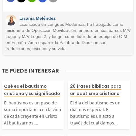
Este contenido no tiene la información que busco
Lisania Meléndez
Otro
Licenciada en Lenguas Modernas, ha trabajado como
misionera de Operación Movilización, primero en sus barcos M/V
Logos y M/V Logos 2, y luego, como líder de un equipo de O.M.
en España. Ama esparcir la Palabra de Dios con sus
traducciones, escritos y su vida.
TE PUEDE INTERESAR
El bautismo es un pas
El día del baut
Qué es el bautismo
26 frases bíblicas para
cristiano y su significado
un bautismo cristiano
o de suma importanci
un día muy espe
El bautismo es un paso de
El día del bautismo es un
suma importancia en la vida
día muy especial. El
 en la vida de cada c
El bautismo es 
de cada creyente en Cristo.
bautismo es un acto a
Al bautizarnos,...
través del cual damos...
eyente en Cristo. Al b
o a través del c