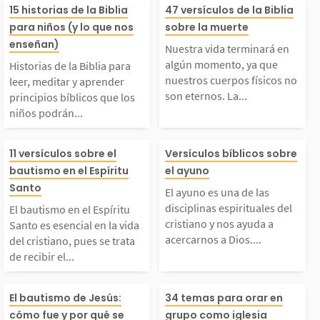
istorias de la Biblia
Nuestra vida te
15 historias de la Biblia
47 versículos de la Biblia
autizarnos, estamos d
mos testimonio 
para niños (y lo que nos
sobre la muerte
ara leer, meditar y a
á en algún mom
enseñan)
Nuestra vida terminará en
ando testimonio públi
o sobre la tran
algún momento, ya que
Historias de la Biblia para
prender principios bíb
a que nuestros 
nuestros cuerpos físicos no
leer, meditar y aprender
son eternos. La...
principios bíblicos que los
co de nuestra decisió
ción interior q
niños podrán...
icos que los niños po
s físicos no son
...
os...
El bautismo en el Espí
El ayuno es una
drán aplicar en su dia
s. La Biblia ha
11 versículos sobre el
Versículos bíblicos sobre
bautismo en el Espíritu
el ayuno
itu Santo es esencial
disciplinas espi
Santo
io vivir. 1. La creació
re nuestra muert
El ayuno es una de las
disciplinas espirituales del
El bautismo en el Espíritu
n la vida del cristian
s del cristiano 
cristiano y nos ayuda a
 2. Adán y Eva...
a, consecuencia 
Santo es esencial en la vida
acercarnos a Dios....
del cristiano, pues se trata
de recibir el...
, pues se trata de rec
yuda a acercar
En cada uno de los cu
¿Necesitas tema
bir el poder de Dios.
Dios. Cuando 
El bautismo de Jesús:
34 temas para orar en
cómo fue y por qué se
grupo como iglesia