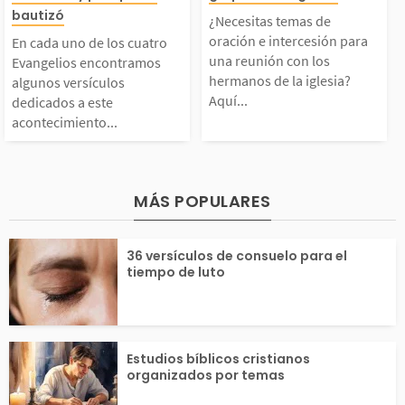
atro Evangelios encon
ración e interce
bautizó
Nunca podremos vivir
os, renunciamos
¿Necesitas temas de
oración e intercesión para
En cada uno de los cuatro
tramos algunos versíc
ara una reunión
una reunión con los
una vida que agrade
o físico como l
Evangelios encontramos
hermanos de la iglesia?
algunos versículos
Aquí...
dedicados a este
ulos dedicados a este
os hermanos de 
...
a, para...
acontecimiento...
acontecimiento import
sia? Aquí encon
nte de la vida de Jes
una lista con t
MÁS POPULARES
ús: su bautismo. Un dí
ra orar, versícul
36 versículos de consuelo para el
tiempo de luto
...
Estudios bíblicos cristianos
organizados por temas