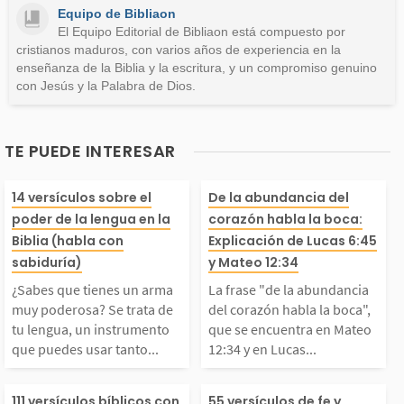
Equipo de Bibliaon
Otro
El Equipo Editorial de Bibliaon está compuesto por
cristianos maduros, con varios años de experiencia en la
enseñanza de la Biblia y la escritura, y un compromiso genuino
con Jesús y la Palabra de Dios.
TE PUEDE INTERESAR
¿Sabes que tienes un
La frase "de la
14 versículos sobre el
De la abundancia del
poder de la lengua en la
corazón habla la boca:
arma muy poderosa?
ancia del coraz
Biblia (habla con
Explicación de Lucas 6:45
sabiduría)
y Mateo 12:34
e trata de tu lengua,
la la boca", que
¿Sabes que tienes un arma
La frase "de la abundancia
muy poderosa? Se trata de
del corazón habla la boca",
tu lengua, un instrumento
que se encuentra en Mateo
un instrumento que pu
cuentra en Mat
que puedes usar tanto...
12:34 y en Lucas...
edes usar tanto para e
34 y en Lucas 6
111 versículos bíblicos con
55 versículos de fe y