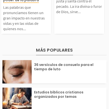
iración para exaltar,
ue Dios da es 
justa y santa contra el
an impacto en nuestra
contra el pecad
pecado. La ira divina o furor
Las palabras que
de Dios, sirve...
alabar y adorar a Dio
conocimiento. E
pronunciamos tienen un
gran impacto en nuestras
 vidas y en las vidas
ra divina o fur
vidas y en las vidas de
...
quienes nos...
de quienes nos rodea
ios, sirve para 
n. La Biblia nos enseñ
r el mal, correg
MÁS POPULARES
a que nuestras palabr
s que se han ex
36 versículos de consuelo para el
s pueden...
o y...
tiempo de luto
Estudios bíblicos cristianos
organizados por temas