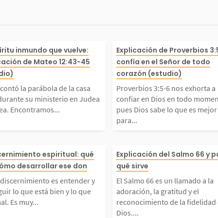
s pare
s contó la parábola de l
Proverbios 3:5-
píritu inmundo que vuelve:
Explicación de Proverbios 3:
cación de Mateo 12:43-45
confía en el Señor de todo
ues el
sa vacía durante su mini
a confiar en Di
dio)
corazón (estudio)
contó la parábola de la casa
Proverbios 3:5-6 nos exhorta a
decimo
io en Judea y Galilea. En
mento, pues Dio
durante su ministerio en Judea
confiar en Dios en todo momen
lea. Encontramos...
pues Dios sabe lo que es mejor
para...
. De h
ramos esa parábola regi
es mejor para n
sitamo
da en Lucas 11:24-26 y
tra propia intel
 dice
r discernimiento es ente
El Salmo 66 es
scernimiento espiritual: qué
Explicación del Salmo 66 y 
cómo desarrollar ese don
qué sirve
o 12:43-45....
stro buen juicio.
r tu bo
y distinguir lo que está
la adoración, la
 discernimiento es entender y
El Salmo 66 es un llamado a la
guir lo que está bien y lo que
adoración, la gratitud y el
aerá c
 y lo que está mal. Es mu
reconocimiento 
al. Es muy...
reconocimiento de la fidelidad
Dios....