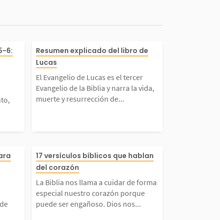
6 nos exhorta
El Evangelio de Lucas es e
5-6:
Resumen explicado del libro de
Lucas
os en todo mo
ercer Evangelio de la Bibl
El Evangelio de Lucas es el tercer
Evangelio de la Biblia y narra la vida,
s sabe lo que
y narra la vida, muerte y r
muerte y resurrección de...
to,
osotros. Nues
urrección de Jesús. Prese
igencia y nue
detalles exclusivos, como 
 un llamado a
La Biblia nos llama a cui
para
17 versículos bíblicos que hablan
del corazón
..
visita de los...
 gratitud y el
de forma especial nuestro
La Biblia nos llama a cuidar de forma
especial nuestro corazón porque
de la fidelida
razón porque puede ser e
 de
puede ser engañoso. Dios nos...