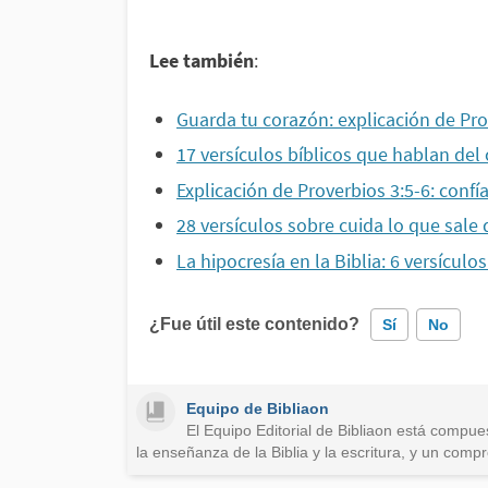
Lee también
:
Guarda tu corazón: explicación de Pro
17 versículos bíblicos que hablan del
Explicación de Proverbios 3:5-6: confí
28 versículos sobre cuida lo que sale 
La hipocresía en la Biblia: 6 versículo
¿Fue útil este contenido?
Sí
No
Este contenido contiene información incorre
Equipo de Bibliaon
El Equipo Editorial de Bibliaon está compue
Este contenido no tiene la información que 
la enseñanza de la Biblia y la escritura, y un com
Otro