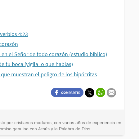
verbios 4:23
 corazón
a en el Señor de todo corazón (estudio bíblico)
de tu boca (vigila lo que hablas)
s que muestran el peligro de los hipócritas
COMPARTIR
cta
sto por cristianos maduros, con varios años de experiencia en
busco
promiso genuino con Jesús y la Palabra de Dios.