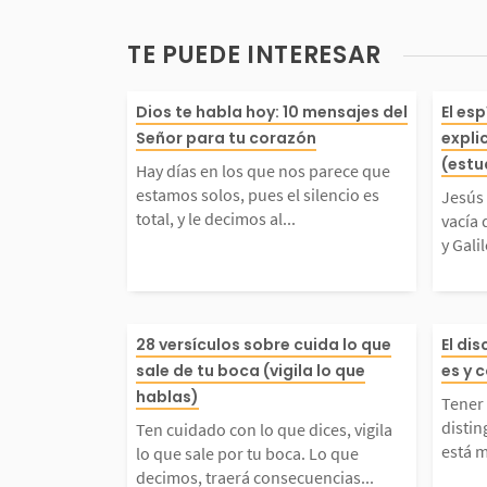
TE PUEDE INTERESAR
Hay días en los que no
Jesú
Dios te habla hoy: 10 mensajes del
El es
Señor para tu corazón
expli
ce que estamos solos, p
a ca
(estu
Hay días en los que nos parece que
estamos solos, pues el silencio es
Jesús 
silencio es total, y le 
ster
total, y le decimos al...
vacía 
y Gali
s al Señor: «háblame»
cont
echo, como hijos, nece
stra
Ten cuidado con lo que
Tene
28 versículos sobre cuida lo que
El di
sale de tu boca (vigila lo que
es y 
s escuchar...
Mate
s, vigila lo que sale po
nder 
hablas)
Tener
distin
Ten cuidado con lo que dices, vigila
ca. Lo que decimos, tr
bien
está m
lo que sale por tu boca. Lo que
decimos, traerá consecuencias...