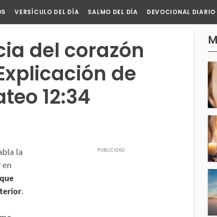
OS
VERSÍCULO DEL DÍA
SALMO DEL DÍA
DEVOCIONAL DIARIO
M
ia del corazón
Explicación de
teo 12:34
abla la
y en
 que
terior
.