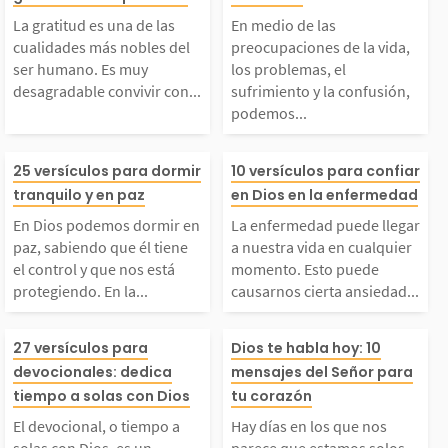
las cualidades más no
upaciones de la 
dad. Es bueno recorda
ios en los mome
La gratitud es una de las
En medio de las
bles del ser humano.
os problemas, el
cualidades más nobles del
preocupaciones de la vida,
ser humano. Es muy
los problemas, el
 que...
desagradable convivir con...
sufrimiento y la confusión,
Es muy desagradable
miento y la con
podemos...
onvivir con alguien i
podemos sentir
En Dios podemos dor
La enfermedad 
25 versículos para dormir
10 versículos para confiar
tranquilo y en paz
en Dios en la enfermedad
ngrato que no sabe re
rdemos la paz. 
mir en paz, sabiendo
llegar a nuestra
En Dios podemos dormir en
La enfermedad puede llegar
paz, sabiendo que él tiene
a nuestra vida en cualquier
conocer las cosas bue
n Jesús, podem
ue él tiene el control
en cualquier m
el control y que nos está
momento. Esto puede
protegiendo. En la...
causarnos cierta ansiedad...
as que...
ontrar...
 que nos está protegi
o. Esto puede c
El devocional, o tiemp
Hay días en los
27 versículos para
Dios te habla hoy: 10
ndo. En la Biblia se
os cierta ansie
devocionales: dedica
mensajes del Señor para
 a solas con Dios, es
os parece que 
tiempo a solas con Dios
tu corazón
valora el buen dormir
iedo. Sin embar
El devocional, o tiempo a
Hay días en los que nos