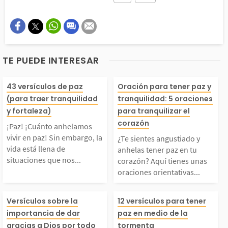
Este contenido contiene información incorrecta
Este contenido no tiene la información que busco
TE PUEDE INTERESAR
Otro
¡Paz! ¡Cuánto anhela
¿Te sientes ang
43 versículos de paz
Oración para tener paz y
(para traer tranquilidad
tranquilidad: 5 oraciones
os vivir en paz! Sin
o y anhelas ten
y fortaleza)
para tranquilizar el
corazón
¡Paz! ¡Cuánto anhelamos
embargo, la vida está
en tu corazón? 
vivir en paz! Sin embargo, la
¿Te sientes angustiado y
vida está llena de
anhelas tener paz en tu
situaciones que nos...
corazón? Aquí tienes unas
lena de situaciones q
enes unas oraci
oraciones orientativas...
ue nos causan malesta
rientativas que 
La gratitud es una de
En medio de las
Versículos sobre la
12 versículos para tener
importancia de dar
paz en medio de la
 y un sentido de ansie
darán a acercar
gracias a Dios por todo
tormenta