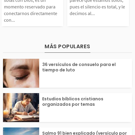
un momento reservad
solos, pues el s
solas con Dios, es un
parece que estamos solos,
momento reservado para
pues el silencio es total, y le
 el descanso. No olvi
enfermedad nos
conectarnos directamente
decimos al...
o para conectarnos di
es total, y le d
con...
demos...
nta una...
rectamente con nuestr
al Señor: «háb
o Padre celestial. Hac
De hecho, como 
MÁS POPULARES
er un devocional basa
necesitamos es
36 versículos de consuelo para el
tiempo de luto
o en un...
r...
Estudios bíblicos cristianos
organizados por temas
Salmo 91 bien explicado (versículo por