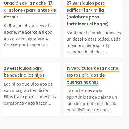
Señor amado, al llega
Mantener la fam
ncluso cuando esto im
una reflexión qu
Oración de la noche: 17
27 versículos para
oraciones para antes de
edificar la familia
r la noche, me acerco
nida es un desa
dormir
(palabras para
plique atravesar por d
vita a fortalecer
fortalecer el hogar)
Señor amado, al llegar la
a ti con un corazón ag
a todos. Cada 
ficultades, desafíos...
y a profundizar 
noche, me acerco a ti con
Mantener la familia unida es
un corazón agradecido.
un desafío para todos. Cada
Gracias por tu amor y...
miembro tiene su rol y
radecido. Gracias por
o tiene su rol y
responsabilidades:...
u amor y fidelidad en
sabilidades: el
Los hijos que Dios no
La noche nos da
29 versículos para
19 versículos de la noche:
bendecir a los hijos
textos bíblicos de
este día. En tus manos
debe amar y res
s da son una gran ben
ortunidad de de
buenas noches
Los hijos que Dios nos da
pongo mis pensamient
a la madre, la 
son una gran bendición.
La noche nos da la
ición. Ellos traen go
n lado los prob
Ellos traen gozo a nuestros
oportunidad de dejar a un
corazones y nos hacen...
lado los problemas del día
s y...
debe amar...
para disfrutar de unas...
zo a nuestros corazon
del día para dis
s y nos hacen ver la
de unas horas d