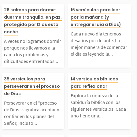
A veces no logramos d
Cada nuevo día
26 salmos para dormir:
16 versículos para leer
duerme tranquilo, en paz,
por la mañana (y
ormir porque nos llev
os desafíos por
protegido por Dios esta
entregar el día a Dios)
noche
Cada nuevo día tenemos
amos a la cama los pr
e. La mejor ma
desafíos por delante. La
A veces no logramos dormir
mejor manera de comenzar
porque nos llevamos a la
el día es leyendo la...
cama los problemas y
oblemas y dificultades
comenzar el día
dificultades enfrentados...
enfrentados durante el
endo la Biblia y
Perseverar en el “pro
Explora la riqu
35 versículos para
14 versículos bíblicos
perseverar en el proceso
para reflexionar
ía. La Biblia tiene sa
gando nuestro 
eso de Dios” signific
la sabiduría bíb
de Dios
Explora la riqueza de la
lmos que contienen pa
ios, pidiendo qu
sabiduría bíblica con los
Perseverar en el “proceso
 aceptar y confiar en
on los siguiente
siguientes versículos. Cada
de Dios” significa aceptar y
uno tiene una...
confiar en los planes del
abras...
mor,...
Señor, incluso...
os planes del Señor, i
culos. Cada uno