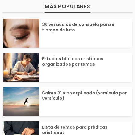
MÁS POPULARES
vida desde otra persp
anso y sueño r
36 versículos de consuelo para el
ctiva. Los hijos son t
or. Dios creó l
tiempo de luto
ambién...
como...
Estudios bíblicos cristianos
organizados por temas
Salmo 91 bien explicado (versículo por
versículo)
Lista de temas para prédicas
cristianas