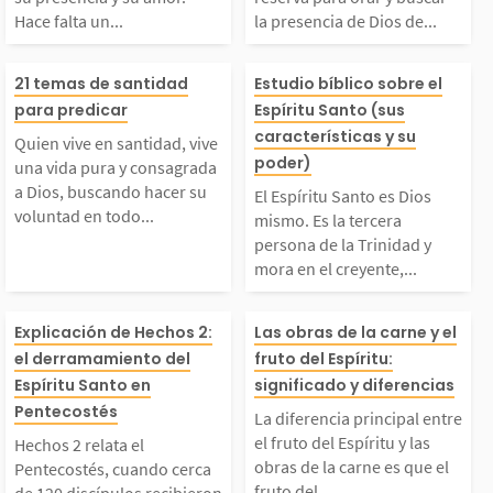
rmado por su presenci
ia reserva para
ena, el versículo...
que estuvo disp
Hace falta un...
la presencia de Dios de...
 y su amor. Hace falt
buscar la prese
a...
Quien vive en santida
El Espíritu San
21 temas de santidad
Estudio bíblico sobre el
a un avivamiento, un
Dios de forma 
para predicar
Espíritu Santo (sus
d, vive una vida pura
ios mismo. Es l
características y su
Quien vive en santidad, vive
poder)
despertar espiritual m
l. Tomar tiempo
una vida pura y consagrada
y consagrada a Dios,
ra persona de l
a Dios, buscando hacer su
El Espíritu Santo es Dios
voluntad en todo...
undial en el que cada
escuchar a Dios 
mismo. Es la tercera
persona de la Trinidad y
buscando hacer su vol
dad y mora en e
mora en el creyente,...
ueblo...
untad en todo moment
ente, garantizá
Hechos 2 relata el Pe
La diferencia p
Explicación de Hechos 2:
Las obras de la carne y el
el derramamiento del
fruto del Espíritu:
o. Dios nos llama a se
ue es hijo de Di
ntecostés, cuando cerc
l entre el fruto 
Espíritu Santo en
significado y diferencias
Pentecostés
 santos y esto solo es
ea, es la presen
La diferencia principal entre
 de 120 discípulos re
íritu y las obras
el fruto del Espíritu y las
Hechos 2 relata el
obras de la carne es que el
Pentecostés, cuando cerca
osible...
e...
fruto del...
de 120 discípulos recibieron