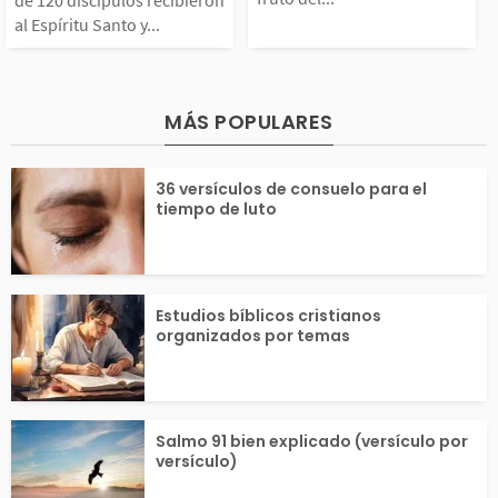
ibieron al Espíritu S
carne es que el 
al Espíritu Santo y...
anto y hablaron en len
el Espíritu edifi
guas, anunciando las
ombre, bendice 
MÁS POPULARES
maravillas de Dios. P
nes lo rodean y.
36 versículos de consuelo para el
tiempo de luto
dro...
Estudios bíblicos cristianos
organizados por temas
Salmo 91 bien explicado (versículo por
versículo)