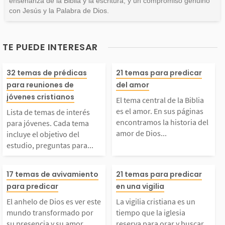
enseñanza de la Biblia y la escritura, y un compromiso genuino
con Jesús y la Palabra de Dios.
TE PUEDE INTERESAR
ista de temas de inte
El tema central
32 temas de prédicas
21 temas para predicar
para reuniones de
del amor
rés para jóvenes. Cad
Biblia es el amo
jóvenes cristianos
El tema central de la Biblia
es el amor. En sus páginas
Lista de temas de interés
 tema incluye el obje
us páginas enc
encontramos la historia del
para jóvenes. Cada tema
amor de Dios...
incluye el objetivo del
estudio, preguntas para...
ivo del estudio, pregu
os la historia d
El anhelo de Dios es v
La vigilia crist
tas para introducir e
r de Dios por n
17 temas de avivamiento
21 temas para predicar
para predicar
en una vigilia
er este mundo transfo
un tiempo que l
l tema de una forma a
s, un amor tan 
El anhelo de Dios es ver este
La vigilia cristiana es un
mundo transformado por
tiempo que la iglesia
su presencia y su amor.
reserva para orar y buscar