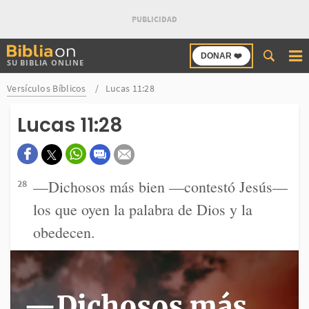
Buscar
DONAR ❤️
SU BIBLIA ONLINE
en
Bibliaon
Versículos Bíblicos
Lucas 11:28
Lucas 11:28
—Dichosos más bien —contestó Jesús—
28
los que oyen la palabra de Dios y la
obedecen.