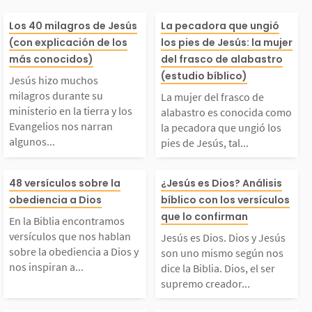
Jesús hizo muchos mil
La mujer del fr
Los 40 milagros de Jesús
La pecadora que ungió
(con explicación de los
los pies de Jesús: la mujer
agros durante su mini
alabastro es co
más conocidos)
del frasco de alabastro
(estudio bíblico)
Jesús hizo muchos
terio en la tierra y lo
como la pecado
milagros durante su
La mujer del frasco de
ministerio en la tierra y los
alabastro es conocida como
Evangelios nos narran
la pecadora que ungió los
s Evangelios nos narr
ungió los pies 
algunos...
pies de Jesús, tal...
n algunos de ellos. E
s, tal como se d
En la Biblia encontra
Jesús es Dios. 
48 versículos sobre la
¿Jesús es Dios? Análisis
obediencia a Dios
bíblico con los versículos
sos milagros tenían co
e en Lucas 7:36
mos versículos que no
Jesús son uno 
que lo confirman
En la Biblia encontramos
mo propósito glorifica
lla entró en la 
versículos que nos hablan
Jesús es Dios. Dios y Jesús
s hablan sobre la obe
egún nos dice la
sobre la obediencia a Dios y
son uno mismo según nos
nos inspiran a...
dice la Biblia. Dios, el ser
 a...
e...
supremo creador...
iencia a Dios y nos i
a. Dios, el ser 