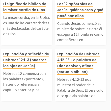
a misericordia, en la
Cuando Jesús 
nspiran a obedecerlo.
o creador de to
El significado bíblico de
Los 12 apóstoles de
la misericordia de Dios
Jesús: quiénes eran y qué
iblia, es una de las c
ó su ministerio 
pasó con ellos
La obediencia genuin
idió revelarse 
La misericordia, en la Biblia,
es una de las características
Cuando Jesús comenzó su
aracterísticas más des
a tierra él esco
más destacadas del carácter
a surge de un corazón
na Trinidad: D
ministerio sobre la tierra él
de Dios....
escogió a 12 hombres como
compañeros en...
tacadas del carácter d
2 hombres com
leno de...
re,...
Hebreos 12 comienza
Hebreos 4:12-1
 Dios. Es su disposici
añeros en la ob
Explicación y reflexión de
Explicación de Hebreos
Hebreos 12:1-3 (puestos
4:12-13: La palabra de
con las palabras «por
muestra el pode
los ojos en Jesús)
Dios es viva y eficaz
n constante de tratar
él debía realiza
(estudio bíblico)
Hebreos 12 comienza con
tanto», haciendo refer
Palabra de Dios
al ser humano con...
conocemos como
las palabras «por tanto»,
Hebreos 4:12-13 nos
haciendo referencia al
muestra el poder de la
capítulo anterior y los...
Palabra de Dios. El versículo
ncia al capítulo ante
ersículo dice qu
2...
dice que «la palabra de...
ior y los héroes de la
palabra de Dios