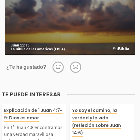
¿Te ha gustado?
TE PUEDE INTERESAR
En 1ª Juan 4:8 encont
En Juan 14:6 l
Explicación de 1 Juan 4:7-
Yo soy el camino, la
9: Dios es amor
verdad y la vida
ramos una verdad mar
que Jesús es el
(reflexión sobre Juan
En 1ª Juan 4:8 encontramos
14:6)
una verdad maravillosa