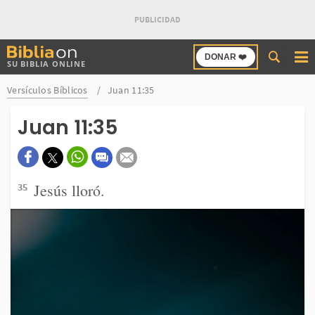
Buscar
DONAR ❤️
SU BIBLIA ONLINE
en
Bibliaon
Versículos Bíblicos
Juan 11:35
Juan 11:35
Jesús lloró.
35