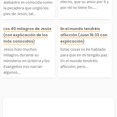
eterno, que su amor por ti y
alabastro es conocida como
por mí no tiene fin....
la pecadora que ungió los
ngió los pies de Jesú
mor por ti y po
...
pies de Jesús, tal...
, tal como se describ
tiene fin. Cele
Jesús hizo muchos mil
Estas cosas os 
Los 40 milagros de Jesús
En el mundo tendréis
(con explicación de los
aflicción (Juan 16:33 con
e en Lucas 7:36-50. E
con gozo la ete
agros durante su mini
ado para que en
más conocidos)
explicación)
la entró en la casa d
del amor de Di
Jesús hizo muchos
Estas cosas os he hablado
terio en la tierra y lo
ngáis paz. En e
milagros durante su
para que en mí tengáis paz.
ministerio en la tierra y los
En el mundo tendréis
...
ntras...
Evangelios nos narran
aflicción; pero...
s Evangelios nos narr
o tendréis aflic
algunos...
n algunos de ellos. E
ero confiad, yo
sos milagros tenían co
cido al mundo. 
mo propósito glorifica
16:33) Explicac