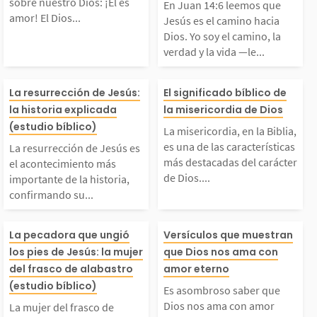
villosa sobre nuestro
o hacia Dios. Y
sobre nuestro Dios: ¡Él es
En Juan 14:6 leemos que
amor! El Dios...
Jesús es el camino hacia
Dios. Yo soy el camino, la
Dios: ¡Él es amor! El
l camino, la ver
verdad y la vida —le...
Dios todopoderoso, et
a vida —le cont
La resurrección de Je
La misericordia
La resurrección de Jesús:
El significado bíblico de
la historia explicada
la misericordia de Dios
erno, Creador del uni
esús—. Nadie ll
sús es el acontecimien
Biblia, es una d
(estudio bíblico)
La misericordia, en la Biblia,
verso, es amor. ¿Qu
Padre sino por m
es una de las características
La resurrección de Jesús es
to más importante de l
aracterísticas 
más destacadas del carácter
el acontecimiento más
de Dios....
importante de la historia,
...
confirmando su...
a historia, confirmand
tacadas del car
La mujer del frasco de
Es asombroso s
 su victoria sobre el
e Dios. Es su di
La pecadora que ungió
Versículos que muestran
los pies de Jesús: la mujer
que Dios nos ama con
alabastro es conocida
ue Dios nos am
del frasco de alabastro
amor eterno
pecado y la muerte. Tr
ón constante de
(estudio bíblico)
Es asombroso saber que
como la pecadora que
amor eterno, qu
s días después de s
al ser humano c
Dios nos ama con amor
La mujer del frasco de