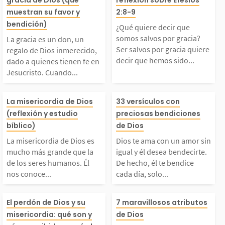
n regalo de Dios inme
somos salvos p
muestran su favor y
2:8-9
bendición)
¿Qué quiere decir que
recido, dado a quiene
ia? Ser salvos 
somos salvos por gracia?
La gracia es un don, un
Ser salvos por gracia quiere
regalo de Dios inmerecido,
decir que hemos sido...
dado a quienes tienen fe en
 tienen fe en Jesucris
cia quiere decir
Jesucristo. Cuando...
to. Cuando aceptamos
emos sido liber
La misericordia de Di
Dios te ama con
La misericordia de Dios
33 versículos con
(reflexión y estudio
preciosas bendiciones
a Jesús como Salvado
el poder del pe
os es mucho más gran
mor sin igual y 
bíblico)
de Dios
r, Dios derrama su gr
de la muerte gr
La misericordia de Dios es
Dios te ama con un amor sin
e que la de los seres
a bendecirte. D
mucho más grande que la
igual y él desea bendecirte.
de los seres humanos. Él
De hecho, él te bendice
cia sobre...
la...
nos conoce...
cada día, solo...
humanos. Él nos cono
o, él te bendice
El perdón es uno de lo
Cuando hablam
ce completamente, co
ía, solo tienes 
El perdón de Dios y su
7 maravillosos atributos
misericordia: qué son y
de Dios