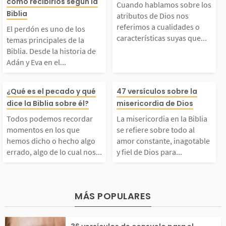
s temas principales de
re los atributos
cómo recibirlos según la
noce nuestras luchas,
ar a tu alreded
Cuando hablamos sobre los
Biblia
atributos de Dios nos
a Biblia. Desde la his
s nos referimos
referimos a cualidades o
allos y debilidades. A
comprobarlo. T
El perdón es uno de los
características suyas que...
temas principales de la
Biblia. Desde la historia de
toria de Adán y Eva e
idades o caracte
n así,...
ia,...
Adán y Eva en el...
 el libro de Génesis y
as suyas que no
Todos podemos record
La misericordia
¿Qué es el pecado y qué
47 versículos sobre la
dice la Biblia sobre él?
misericordia de Dios
 través de las Escritu
an a entender 
ar momentos en los qu
Biblia se refier
Todos podemos recordar
La misericordia en la Biblia
ras vemos a muchas...
él, pues definen 
momentos en los que
se refiere sobre todo al
e hemos dicho o hech
todo al amor co
hemos dicho o hecho algo
amor constante, inagotable
errado, algo de lo cual nos...
y fiel de Dios para...
o algo errado, algo de
e, inagotable y 
lo cual nos hemos arr
Dios para con 
MÁS POPULARES
epentido después. Per
lo. Dios decidió