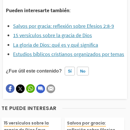
Pueden interesarte también
:
Salvos por gracia: reflexión sobre Efesios 2:8-9
15 versículos sobre la gracia de Dios
La gloria de Dios: qué es y qué significa
Estudios bíblicos cristianos organizados por temas
¿Fue útil este contenido?
Sí
No
Este contenido contiene información incorrecta
Este contenido no tiene la información que busco
TE PUEDE INTERESAR
Otro
La gracia es un don, u
¿Qué quiere dec
15 versículos sobre la
Salvos por gracia:
gracia de Dios (que
reflexión sobre Efesios