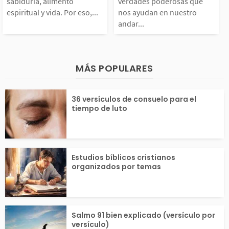
de sabiduría, alimento
con verdades p
sabiduría, alimento
verdades poderosas que
por más de 40 person
la creación. Re
espiritual y vida. Por eso,...
nos ayudan en nuestro
andar...
spiritual y vida. Por
as que nos ayu
s...
el poder...
eso, hemos preparado
nuestro andar c
MÁS POPULARES
una serie con prédica
eñor. Aquí enco
36 versículos de consuelo para el
s bíblicas impactante
s algunos de ell
tiempo de luto
...
cuerda...
Estudios bíblicos cristianos
organizados por temas
Salmo 91 bien explicado (versículo por
versículo)