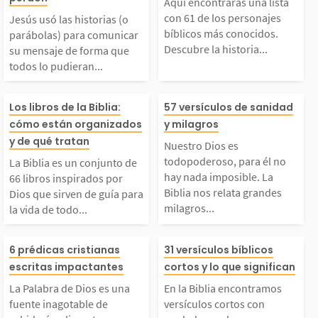
 2. Adán y Eva...
mo propósito gl
Aquí encontrarás una lista
municar su mensaje d
sonajes bíblico
con 61 de los personajes
Jesús usó las historias (o
bíblicos más conocidos.
parábolas) para comunicar
r a...
Descubre la historia...
su mensaje de forma que
e forma que todos lo p
onocidos. Descu
todos lo pudieran...
udieran entender, hast
historia de ello
La Biblia es un conjun
Nuestro Dios es
Los libros de la Biblia:
57 versículos de sanidad
cómo están organizados
y milagros
 los niños como tú. A
nes fueron y po
o de 66 libros inspira
oderoso, para é
y de qué tratan
Nuestro Dios es
í, él enseñó sobre...
on importantes e
todopoderoso, para él no
La Biblia es un conjunto de
dos por Dios que sirve
y nada imposibl
hay nada imposible. La
66 libros inspirados por
Biblia nos relata grandes
Dios que sirven de guía para
milagros...
la vida de todo...
 de guía para la vida
Biblia nos rela
La Palabra de Dios es
En la Biblia en
de todo creyente. Esos
des milagros c
6 prédicas cristianas
31 versículos bíblicos
escritas impactantes
cortos y lo que significan
una fuente inagotable
mos versículos 
ibros fueron escritos
ndo con el mila
La Palabra de Dios es una
En la Biblia encontramos
fuente inagotable de
versículos cortos con