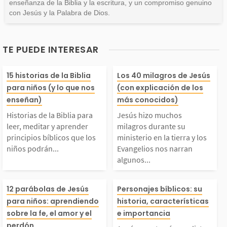
enseñanza de la Biblia y la escritura, y un compromiso genuino
con Jesús y la Palabra de Dios.
TE PUEDE INTERESAR
istorias de la Biblia
Jesús hizo much
15 historias de la Biblia
Los 40 milagros de Jesús
para niños (y lo que nos
(con explicación de los
ara leer, meditar y a
agros durante s
enseñan)
más conocidos)
Historias de la Biblia para
Jesús hizo muchos
prender principios bíb
sterio en la tier
leer, meditar y aprender
milagros durante su
principios bíblicos que los
ministerio en la tierra y los
niños podrán...
Evangelios nos narran
icos que los niños po
s Evangelios no
algunos...
drán aplicar en su dia
an algunos de e
esús usó las historias
Aquí encontrar
12 parábolas de Jesús
Personajes bíblicos: su
para niños: aprendiendo
historia, características
io vivir. 1. La creació
sos milagros te
(o parábolas) para co
lista con 61 de 
sobre la fe, el amor y el
e importancia
perdón