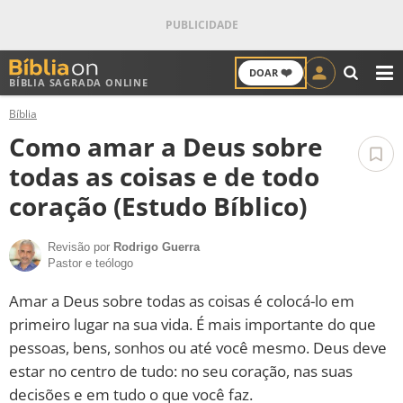
❤️
DOAR
BÍBLIA SAGRADA ONLINE
M
Bíblia
ANTIGO TESTAMENTO
Como amar a Deus sobre
NOVO TESTAMENTO
todas as coisas e de todo
coração (Estudo Bíblico)
VERSÍCULOS
Revisão por
Rodrigo Guerra
VERSÍCULO DO DIA
Pastor e teólogo
PALAVRA DO DIA
Amar a Deus sobre todas as coisas é colocá-lo em
primeiro lugar na sua vida. É mais importante do que
SALMO DO DIA
pessoas, bens, sonhos ou até você mesmo. Deus deve
estar no centro de tudo: no seu coração, nas suas
DEVOCIONAL DIÁRIO
decisões e em tudo o que você faz.