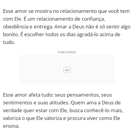
Esse amor se mostra no relacionamento que você tem
10 MANDAMENTOS
com Ele. É um relacionamento de confiança,
obediência e entrega. Amar a Deus não é só sentir algo
ESTUDOS BÍBLICOS
bonito. É escolher todos os dias agradá-lo acima de
tudo.
ESBOÇOS DE PREGAÇÃO
TEMAS
PERGUNTE À BÍBLIA
IA
TERMO BÍBLICO
JOGOS
Esse amor afeta tudo: seus pensamentos, seus
sentimentos e suas atitudes. Quem ama a Deus de
QUEM SOMOS
verdade quer estar com Ele, busca conhecê-lo mais,
valoriza o que Ele valoriza e procura viver como Ele
LOJA BÍBLIAON
ensina.