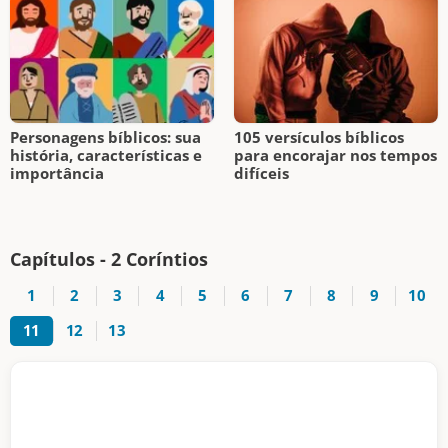
Personagens bíblicos: sua
105 versículos bíblicos
história, características e
para encorajar nos tempos
importância
difíceis
Capítulos - 2 Coríntios
1
2
3
4
5
6
7
8
9
10
11
12
13