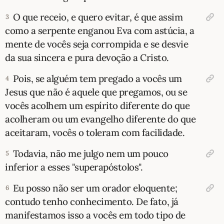
O que receio, e quero evitar, é que assim
3
10 MANDAMENTOS
como a serpente enganou Eva com astúcia, a
mente de vocês seja corrompida e se desvie
ESTUDOS BÍBLICOS
da sua sincera e pura devoção a Cristo.
ESBOÇOS DE PREGAÇÃO
Pois, se alguém tem pregado a vocês um
4
Jesus que não é aquele que pregamos, ou se
TEMAS
vocês acolhem um espírito diferente do que
acolheram ou um evangelho diferente do que
PERGUNTE À BÍBLIA
IA
aceitaram, vocês o toleram com facilidade.
TERMO BÍBLICO
JOGOS
Todavia, não me julgo nem um pouco
5
inferior a esses "superapóstolos".
QUEM SOMOS
Eu posso não ser um orador eloquente;
6
LOJA BÍBLIAON
contudo tenho conhecimento. De fato, já
manifestamos isso a vocês em todo tipo de