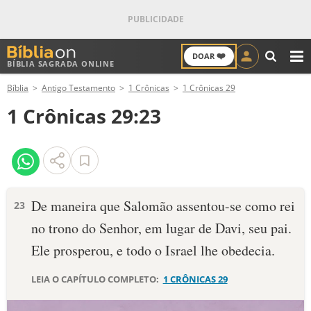
❤️
DOAR
BÍBLIA SAGRADA ONLINE
M
Bíblia
Antigo Testamento
1 Crônicas
1 Crônicas 29
ANTIGO TESTAMENTO
1 Crônicas 29:23
NOVO TESTAMENTO
VERSÍCULOS
VERSÍCULO DO DIA
De maneira que Salomão assentou-se como rei
23
no trono do Senhor, em lugar de Davi, seu pai.
PALAVRA DO DIA
Ele prosperou, e todo o Israel lhe obedecia.
SALMO DO DIA
LEIA O CAPÍTULO COMPLETO:
1 CRÔNICAS 29
DEVOCIONAL DIÁRIO