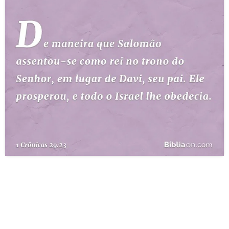
10 MANDAMENTOS
ESTUDOS BÍBLICOS
ESBOÇOS DE PREGAÇÃO
TEMAS
PERGUNTE À BÍBLIA
IA
TERMO BÍBLICO
JOGOS
QUEM SOMOS
LOJA BÍBLIAON