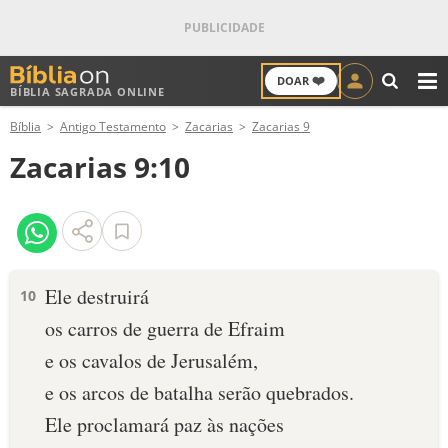
❤️
DOAR
BÍBLIA SAGRADA ONLINE
M
Bíblia
Antigo Testamento
Zacarias
Zacarias 9
ANTIGO TESTAMENTO
Zacarias 9:10
NOVO TESTAMENTO
VERSÍCULOS
VERSÍCULO DO DIA
Ele destruirá
10
os carros de guerra de Efraim
PALAVRA DO DIA
e os cavalos de Jerusalém,
SALMO DO DIA
e os arcos de batalha serão quebrados.
Ele proclamará paz às nações
DEVOCIONAL DIÁRIO