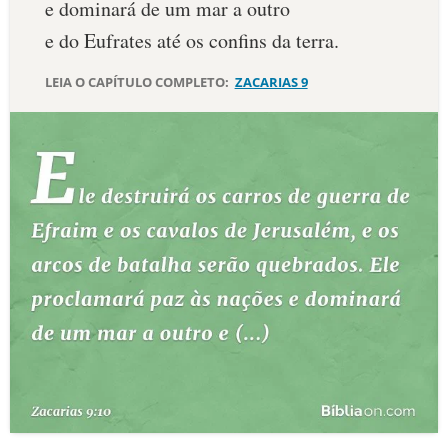
e dominará de um mar a outro
10 MANDAMENTOS
e do Eufrates até os confins da terra.
LEIA O CAPÍTULO COMPLETO:
ZACARIAS 9
ESTUDOS BÍBLICOS
ESBOÇOS DE PREGAÇÃO
TEMAS
PERGUNTE À BÍBLIA
IA
TERMO BÍBLICO
JOGOS
QUEM SOMOS
LOJA BÍBLIAON