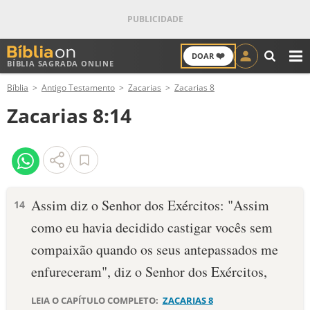
❤️
DOAR
BÍBLIA SAGRADA ONLINE
M
Bíblia
Antigo Testamento
Zacarias
Zacarias 8
ANTIGO TESTAMENTO
Zacarias 8:14
NOVO TESTAMENTO
VERSÍCULOS
VERSÍCULO DO DIA
Assim diz o Senhor dos Exércitos: "Assim
14
como eu havia decidido castigar vocês sem
PALAVRA DO DIA
compaixão quando os seus antepassados me
SALMO DO DIA
enfureceram", diz o Senhor dos Exérci­tos,
DEVOCIONAL DIÁRIO
LEIA O CAPÍTULO COMPLETO:
ZACARIAS 8