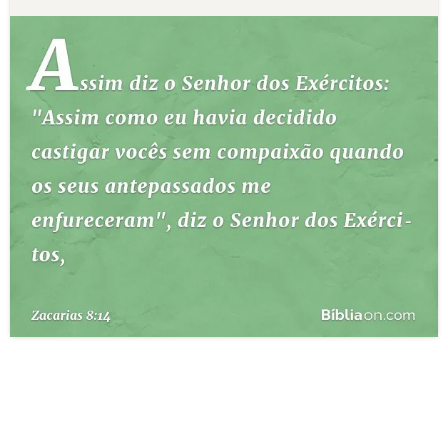
10 MANDAMENTOS
ESTUDOS BÍBLICOS
ESBOÇOS DE PREGAÇÃO
TEMAS
PERGUNTE À BÍBLIA
IA
TERMO BÍBLICO
JOGOS
QUEM SOMOS
LOJA BÍBLIAON