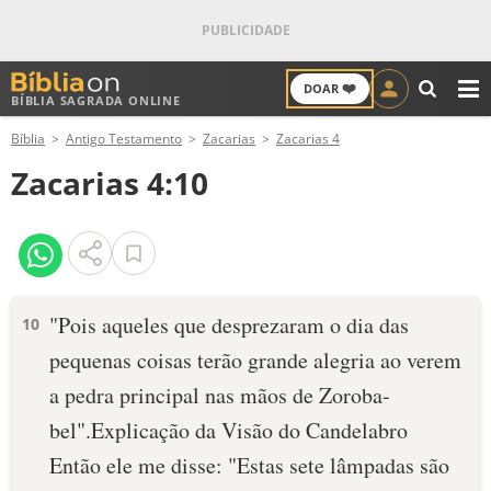
❤️
DOAR
BÍBLIA SAGRADA ONLINE
M
Bíblia
Antigo Testamento
Zacarias
Zacarias 4
ANTIGO TESTAMENTO
Zacarias 4:10
NOVO TESTAMENTO
VERSÍCULOS
VERSÍCULO DO DIA
"Pois aqueles que desprezaram o dia das
10
pequenas coisas terão grande alegria ao verem
PALAVRA DO DIA
a pedra principal nas mãos de Zoroba­
SALMO DO DIA
bel".Explicação da Visão do Candelabro
Então ele me disse: "Estas sete lâmpadas são
DEVOCIONAL DIÁRIO