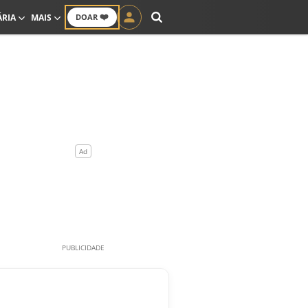
❤️
ÁRIA
MAIS
DOAR