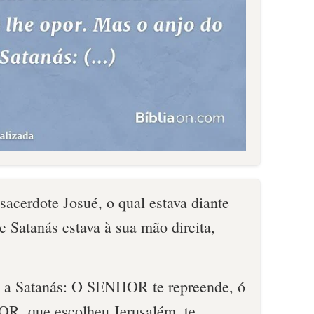
acerdote Josué, o qual estava diante
Satanás estava à sua mão direita,
a Satanás: O SENHOR te repreende, ó
OR, que escolheu Jerusalém, te