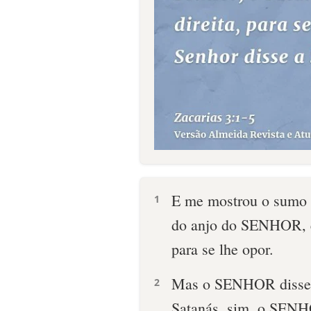
E me mostrou o sumo s
1
do anjo do SENHOR, e 
para se lhe opor.
Mas o SENHOR disse 
2
Satanás, sim, o SENH