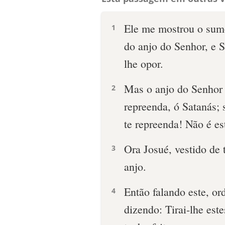
Ele me mostrou o sumo
1
do anjo do Senhor, e S
lhe opor.
Mas o anjo do Senhor 
2
repreenda, ó Satanás; 
te repreenda! Não é es
Ora Josué, vestido de 
3
anjo.
Então falando este, or
4
dizendo: Tirai-lhe este