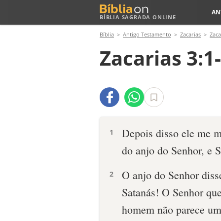
AN
BÍBLIA SAGRADA ONLINE
Bíblia
Antigo Testamento
Zacarias
Zaca
Zacarias 3:1
Depois disso ele me m
1
do anjo do Senhor, e Sa
O anjo do Senhor diss
2
Satanás! O Senhor que
homem não parece um t