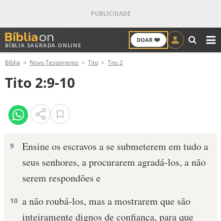
❤️
DOAR
BÍBLIA SAGRADA ONLINE
M
Bíblia
Novo Testamento
Tito
Tito 2
ANTIGO TESTAMENTO
Tito 2:9-10
NOVO TESTAMENTO
VERSÍCULOS
VERSÍCULO DO DIA
Ensine os escravos a se submeterem em tudo a
9
seus senhores, a procurarem agradá-los, a não
PALAVRA DO DIA
serem respondões e
SALMO DO DIA
a não roubá-los, mas a mostrarem que são
10
DEVOCIONAL DIÁRIO
inteiramente dignos de confiança, para que