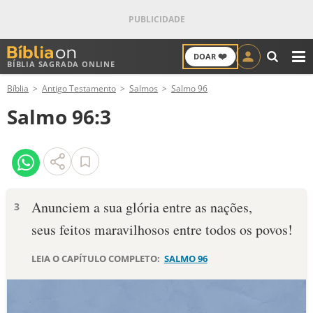
❤️
DOAR
BÍBLIA SAGRADA ONLINE
M
Bíblia
Antigo Testamento
Salmos
Salmo 96
ANTIGO TESTAMENTO
Salmo 96:3
NOVO TESTAMENTO
VERSÍCULOS
VERSÍCULO DO DIA
Anunciem a sua glória entre as nações,
3
seus feitos maravilhosos entre todos os povos!
PALAVRA DO DIA
LEIA O CAPÍTULO COMPLETO:
SALMO 96
SALMO DO DIA
DEVOCIONAL DIÁRIO