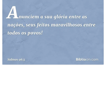
10 MANDAMENTOS
ESTUDOS BÍBLICOS
ESBOÇOS DE PREGAÇÃO
TEMAS
PERGUNTE À BÍBLIA
IA
TERMO BÍBLICO
JOGOS
QUEM SOMOS
LOJA BÍBLIAON