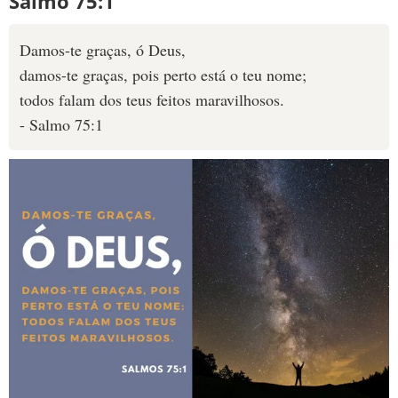
Salmo 75:1
10 MANDAMENTOS
Damos-te graças, ó Deus,
damos-te graças, pois perto está o teu nome;
ESTUDOS BÍBLICOS
todos falam dos teus feitos maravilhosos.
- Salmo 75:1
ESBOÇOS DE PREGAÇÃO
TEMAS
PERGUNTE À BÍBLIA
IA
TERMO BÍBLICO
JOGOS
QUEM SOMOS
LOJA BÍBLIAON