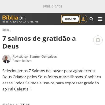
❤️
DOAR
BÍBLIA SAGRADA ONLINE
M
Bíblia
ANTIGO TESTAMENTO
7 salmos de gratidão a
NOVO TESTAMENTO
Deus
VERSÍCULOS
Revisão por
Samuel Gonçalves
Pastor batista
VERSÍCULO DO DIA
Selecionamos 7 Salmos de louvor para agradecer a
Deus Criador pelos Seus feitos maravilhosos. Conheça
PALAVRA DO DIA
esses lindos Salmos e use-os para expressar gratidão
ao Pai Celestial!
SALMO DO DIA
DEVOCIONAL DIÁRIO