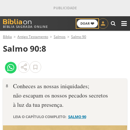
❤️
DOAR
BÍBLIA SAGRADA ONLINE
M
Bíblia
Antigo Testamento
Salmos
Salmo 90
ANTIGO TESTAMENTO
Salmo 90:8
NOVO TESTAMENTO
VERSÍCULOS
VERSÍCULO DO DIA
Conheces as nossas iniquidades;
8
não escapam os nossos pecados secretos
PALAVRA DO DIA
à luz da tua presença.
SALMO DO DIA
LEIA O CAPÍTULO COMPLETO:
SALMO 90
DEVOCIONAL DIÁRIO