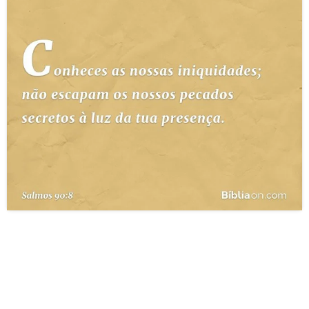
10 MANDAMENTOS
ESTUDOS BÍBLICOS
ESBOÇOS DE PREGAÇÃO
TEMAS
PERGUNTE À BÍBLIA
IA
TERMO BÍBLICO
JOGOS
QUEM SOMOS
LOJA BÍBLIAON