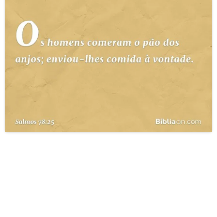
10 MANDAMENTOS
ESTUDOS BÍBLICOS
ESBOÇOS DE PREGAÇÃO
TEMAS
PERGUNTE À BÍBLIA
IA
TERMO BÍBLICO
JOGOS
QUEM SOMOS
LOJA BÍBLIAON