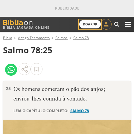
❤️
DOAR
BÍBLIA SAGRADA ONLINE
M
Bíblia
Antigo Testamento
Salmos
Salmo 78
ANTIGO TESTAMENTO
Salmo 78:25
NOVO TESTAMENTO
VERSÍCULOS
VERSÍCULO DO DIA
Os homens comeram o pão dos anjos;
25
enviou-lhes comida à vontade.
PALAVRA DO DIA
LEIA O CAPÍTULO COMPLETO:
SALMO 78
SALMO DO DIA
DEVOCIONAL DIÁRIO