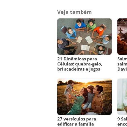
Veja também
21 Dinâmicas para
Salm
Células: quebra-gelo,
salm
brincadeiras e jogos
Dav
27 versículos para
9 Sa
edificar a família
enco