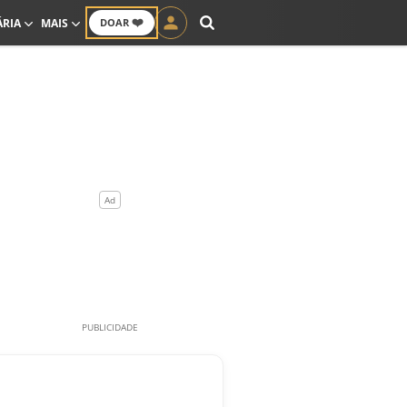
❤️
ÁRIA
MAIS
DOAR