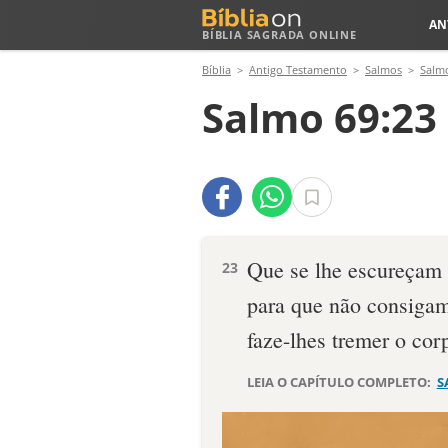
AN
BÍBLIA SAGRADA ONLINE
Bíblia
Antigo Testamento
Salmos
Salm
Salmo 69:23
Que se lhe escureçam 
23
para que não consigam
faze-lhes tremer o cor
LEIA O CAPÍTULO COMPLETO:
S