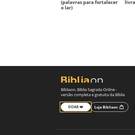
(palavras para fortalecer
livr
o lar)
Bíbliaon, Bíblia Sagrada Online -
versão completa e gratuita da Bíblia
DOAR ❤️
Loja Bíbliaon