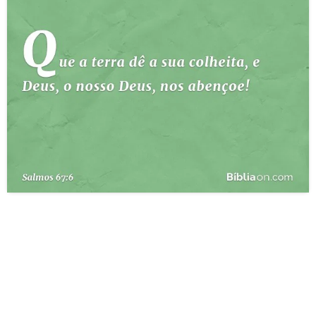
10 MANDAMENTOS
ESTUDOS BÍBLICOS
ESBOÇOS DE PREGAÇÃO
TEMAS
PERGUNTE À BÍBLIA
IA
TERMO BÍBLICO
JOGOS
QUEM SOMOS
LOJA BÍBLIAON