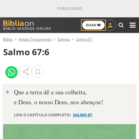
❤️
DOAR
BÍBLIA SAGRADA ONLINE
M
Bíblia
Antigo Testamento
Salmos
Salmo 67
ANTIGO TESTAMENTO
Salmo 67:6
NOVO TESTAMENTO
VERSÍCULOS
VERSÍCULO DO DIA
Que a terra dê a sua colheita,
6
e Deus, o nosso Deus, nos abençoe!
PALAVRA DO DIA
LEIA O CAPÍTULO COMPLETO:
SALMO 67
SALMO DO DIA
DEVOCIONAL DIÁRIO