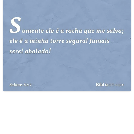
10 MANDAMENTOS
ESTUDOS BÍBLICOS
ESBOÇOS DE PREGAÇÃO
TEMAS
PERGUNTE À BÍBLIA
IA
TERMO BÍBLICO
JOGOS
QUEM SOMOS
LOJA BÍBLIAON