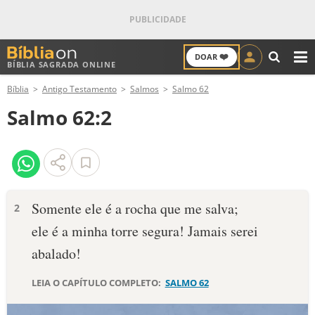
❤️
DOAR
BÍBLIA SAGRADA ONLINE
M
Bíblia
Antigo Testamento
Salmos
Salmo 62
ANTIGO TESTAMENTO
Salmo 62:2
NOVO TESTAMENTO
VERSÍCULOS
VERSÍCULO DO DIA
Somente ele é a rocha que me salva;
2
ele é a minha torre segura! Jamais serei
PALAVRA DO DIA
abalado!
SALMO DO DIA
LEIA O CAPÍTULO COMPLETO:
SALMO 62
DEVOCIONAL DIÁRIO