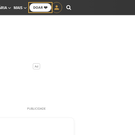
❤️
ÁRIA
MAIS
DOAR