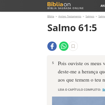
AN
BÍBLIA SAGRADA ONLINE
Bíblia
Antigo Testamento
Salmos
Salm
Salmo 61:5
Pois ouviste os meus 
5
deste-me a herança q
aos que temem o teu 
LEIA O CAPÍTULO COMPLETO:
S