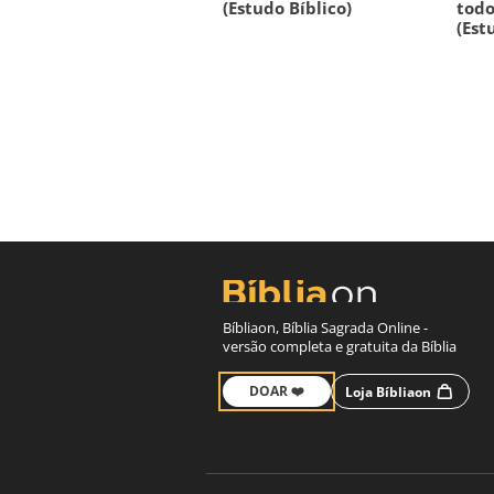
(Estudo Bíblico)
todo
(Est
Bíbliaon, Bíblia Sagrada Online -
versão completa e gratuita da Bíblia
DOAR ❤️
Loja Bíbliaon