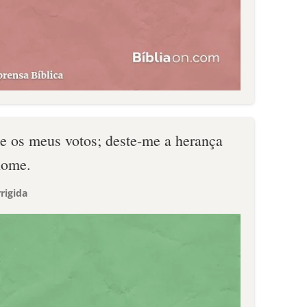
te os meus votos; deste-me a herança
nome.
rigida