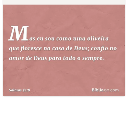
10 MANDAMENTOS
ESTUDOS BÍBLICOS
ESBOÇOS DE PREGAÇÃO
TEMAS
PERGUNTE À BÍBLIA
IA
TERMO BÍBLICO
JOGOS
QUEM SOMOS
LOJA BÍBLIAON