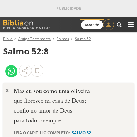
❤️
DOAR
BÍBLIA SAGRADA ONLINE
M
Bíblia
Antigo Testamento
Salmos
Salmo 52
ANTIGO TESTAMENTO
Salmo 52:8
NOVO TESTAMENTO
VERSÍCULOS
VERSÍCULO DO DIA
Mas eu sou como uma oliveira
8
que floresce na casa de Deus;
PALAVRA DO DIA
confio no amor de Deus
SALMO DO DIA
para todo o sempre.
DEVOCIONAL DIÁRIO
LEIA O CAPÍTULO COMPLETO:
SALMO 52