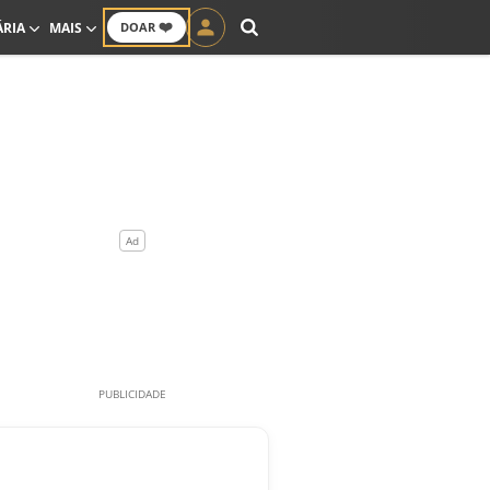
❤️
ÁRIA
MAIS
DOAR