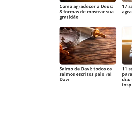
Como agradecer a Deus:
17 s
8 formas de mostrar sua
agr
gratidão
Salmo de Davi: todos os
11 s
salmos escritos pelo rei
para
Davi
dia:
insp