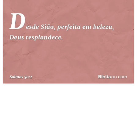
10 MANDAMENTOS
ESTUDOS BÍBLICOS
ESBOÇOS DE PREGAÇÃO
TEMAS
PERGUNTE À BÍBLIA
IA
TERMO BÍBLICO
JOGOS
QUEM SOMOS
LOJA BÍBLIAON