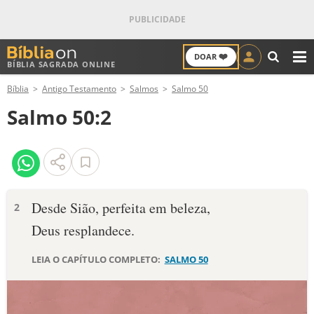
❤️
DOAR
BÍBLIA SAGRADA ONLINE
M
Bíblia
Antigo Testamento
Salmos
Salmo 50
ANTIGO TESTAMENTO
Salmo 50:2
NOVO TESTAMENTO
VERSÍCULOS
VERSÍCULO DO DIA
Desde Sião, perfeita em beleza,
2
Deus resplandece.
PALAVRA DO DIA
LEIA O CAPÍTULO COMPLETO:
SALMO 50
SALMO DO DIA
DEVOCIONAL DIÁRIO