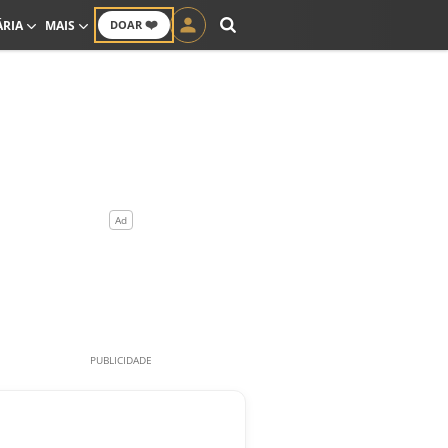
❤️
ÁRIA
MAIS
DOAR