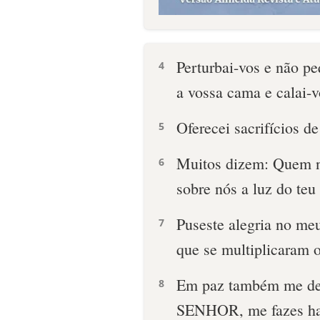
Perturbai-vos e não pe
4
a vossa cama e calai-v
Oferecei sacrifícios d
5
Muitos dizem: Quem 
6
sobre nós a luz do teu 
Puseste alegria no me
7
que se multiplicaram o
Em paz também me deit
8
SENHOR, me fazes hab