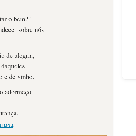
tar o bem?"
ndecer sobre nós
o de alegria,
 daqueles
o e de vinho.
go adormeço,
urança.
ALMO 4