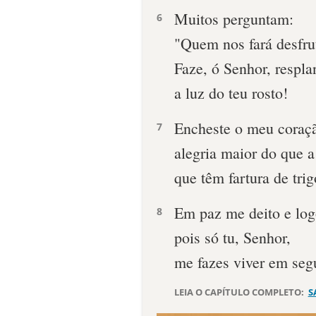
Muitos perguntam:
6
"Quem nos fará desfru
Faze, ó Senhor, respla
a luz do teu rosto!
Encheste o meu coraçã
7
alegria maior do que a
que têm fartura de trig
Em paz me deito e lo
8
pois só tu, Senhor,
me fazes viver em seg
LEIA O CAPÍTULO COMPLETO:
S