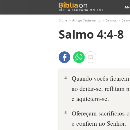
AN
BÍBLIA SAGRADA ONLINE
Bíblia
Antigo Testamento
Salmos
Salm
Salmo 4:4-8
Quando vocês ficarem
4
ao deitar-se, reflitam n
e aquietem-se.
Ofereçam sacrifícios 
5
e confiem no Senhor.