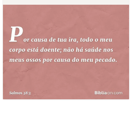
10 MANDAMENTOS
ESTUDOS BÍBLICOS
ESBOÇOS DE PREGAÇÃO
TEMAS
PERGUNTE À BÍBLIA
IA
TERMO BÍBLICO
JOGOS
QUEM SOMOS
LOJA BÍBLIAON