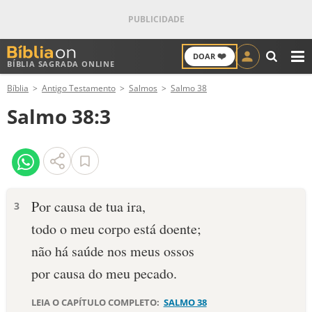
❤️
DOAR
BÍBLIA SAGRADA ONLINE
M
Bíblia
Antigo Testamento
Salmos
Salmo 38
ANTIGO TESTAMENTO
Salmo 38:3
NOVO TESTAMENTO
VERSÍCULOS
VERSÍCULO DO DIA
Por causa de tua ira,
3
todo o meu corpo está doente;
PALAVRA DO DIA
não há saúde nos meus ossos
SALMO DO DIA
por causa do meu pecado.
DEVOCIONAL DIÁRIO
LEIA O CAPÍTULO COMPLETO:
SALMO 38