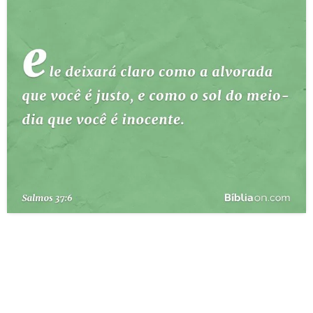
10 MANDAMENTOS
ESTUDOS BÍBLICOS
ESBOÇOS DE PREGAÇÃO
TEMAS
PERGUNTE À BÍBLIA
IA
TERMO BÍBLICO
JOGOS
QUEM SOMOS
LOJA BÍBLIAON