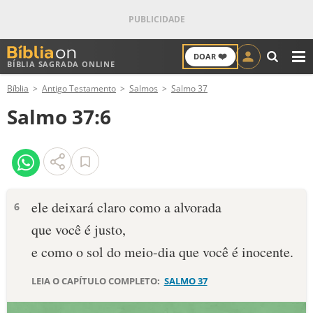
❤️
DOAR
BÍBLIA SAGRADA ONLINE
M
Bíblia
Antigo Testamento
Salmos
Salmo 37
ANTIGO TESTAMENTO
Salmo 37:6
NOVO TESTAMENTO
VERSÍCULOS
VERSÍCULO DO DIA
ele deixará claro como a alvorada
6
que você é justo,
PALAVRA DO DIA
e como o sol do meio-dia que você é inocente.
SALMO DO DIA
LEIA O CAPÍTULO COMPLETO:
SALMO 37
DEVOCIONAL DIÁRIO