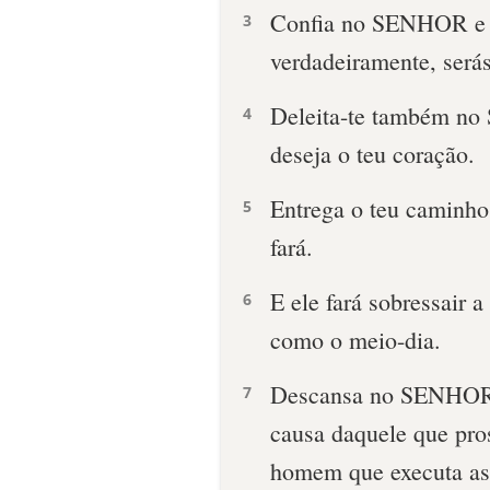
Confia no SENHOR e fa
3
verdadeiramente, será
Deleita-te também no
4
deseja o teu coração.
Entrega o teu caminho
5
fará.
E ele fará sobressair a
6
como o meio-dia.
Descansa no SENHOR e
7
causa daquele que pro
homem que executa ast