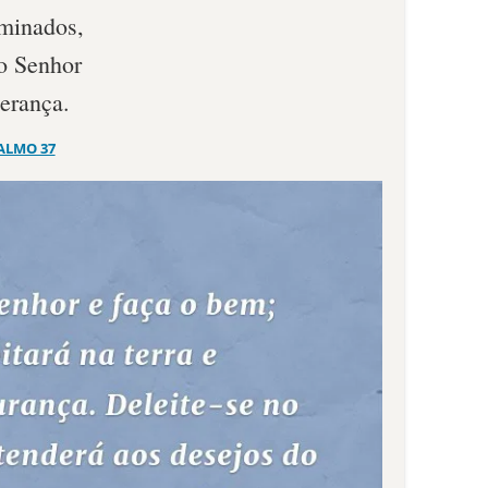
iminados,
o Senhor
herança.
ALMO 37