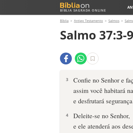
AN
BÍBLIA SAGRADA ONLINE
Bíblia
Antigo Testamento
Salmos
Salm
Salmo 37:3-
Confie no Senhor e fa
3
assim você habitará na
e desfrutará segurança
Deleite-se no Senhor,
4
e ele atenderá aos des