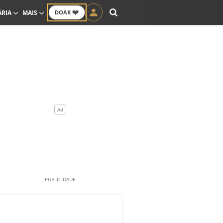
❤️
ÁRIA
MAIS
DOAR