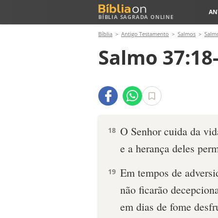
AN
BÍBLIA SAGRADA ONLINE
Bíblia
Antigo Testamento
Salmos
Salm
Salmo 37:18
O Senhor cuida da vid
18
e a herança deles per
Em tempos de adversi
19
não ficarão decepcion
em dias de fome desfru