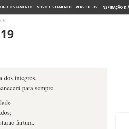
TIGO TESTAMENTO
NOVO TESTAMENTO
VERSÍCULOS
INSPIRAÇÃO DI
o 37
-19
a dos íntegros,
manecerá para sempre.
dade
ados;
tarão fartura.