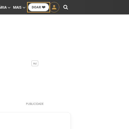
❤️
ÁRIA
MAIS
DOAR