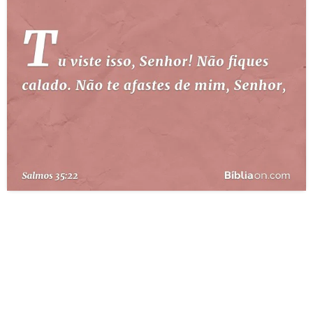
10 MANDAMENTOS
ESTUDOS BÍBLICOS
ESBOÇOS DE PREGAÇÃO
TEMAS
PERGUNTE À BÍBLIA
IA
TERMO BÍBLICO
JOGOS
QUEM SOMOS
LOJA BÍBLIAON