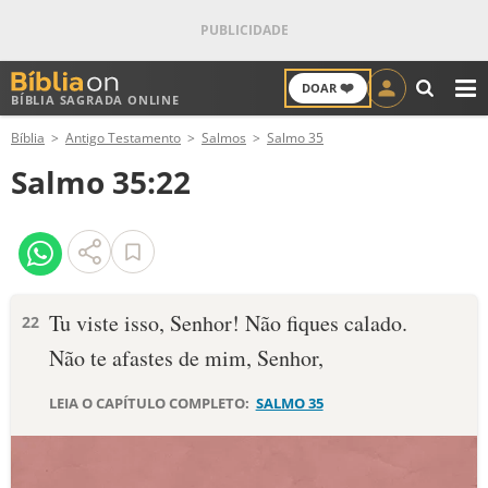
❤️
DOAR
BÍBLIA SAGRADA ONLINE
M
Bíblia
Antigo Testamento
Salmos
Salmo 35
ANTIGO TESTAMENTO
Salmo 35:22
NOVO TESTAMENTO
VERSÍCULOS
VERSÍCULO DO DIA
Tu viste isso, Senhor! Não fiques calado.
22
Não te afastes de mim, Senhor,
PALAVRA DO DIA
LEIA O CAPÍTULO COMPLETO:
SALMO 35
SALMO DO DIA
DEVOCIONAL DIÁRIO