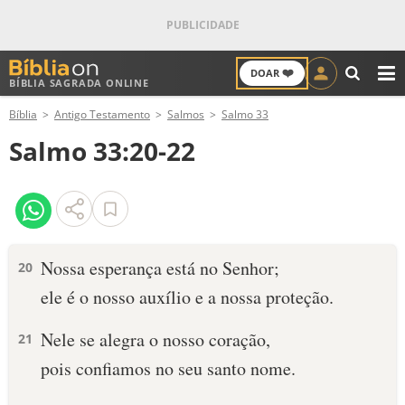
❤️
DOAR
BÍBLIA SAGRADA ONLINE
M
Bíblia
Antigo Testamento
Salmos
Salmo 33
ANTIGO TESTAMENTO
Salmo 33:20-22
NOVO TESTAMENTO
VERSÍCULOS
VERSÍCULO DO DIA
Nossa esperança está no Senhor;
20
ele é o nosso auxílio e a nossa proteção.
PALAVRA DO DIA
Nele se alegra o nosso coração,
21
SALMO DO DIA
pois confiamos no seu santo nome.
DEVOCIONAL DIÁRIO