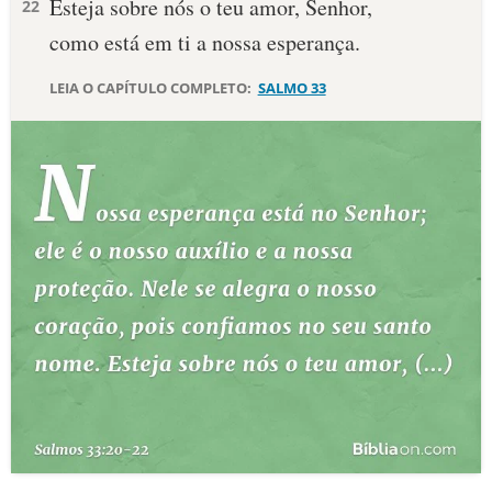
Esteja sobre nós o teu amor, Senhor,
22
como está em ti a nossa esperança.
10 MANDAMENTOS
LEIA O CAPÍTULO COMPLETO:
SALMO 33
ESTUDOS BÍBLICOS
ESBOÇOS DE PREGAÇÃO
TEMAS
PERGUNTE À BÍBLIA
IA
TERMO BÍBLICO
JOGOS
QUEM SOMOS
LOJA BÍBLIAON