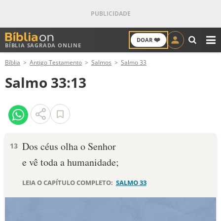
❤️
DOAR
BÍBLIA SAGRADA ONLINE
M
Bíblia
Antigo Testamento
Salmos
Salmo 33
ANTIGO TESTAMENTO
Salmo 33:13
NOVO TESTAMENTO
VERSÍCULOS
VERSÍCULO DO DIA
Dos céus olha o Senhor
13
e vê toda a humanidade;
PALAVRA DO DIA
LEIA O CAPÍTULO COMPLETO:
SALMO 33
SALMO DO DIA
DEVOCIONAL DIÁRIO