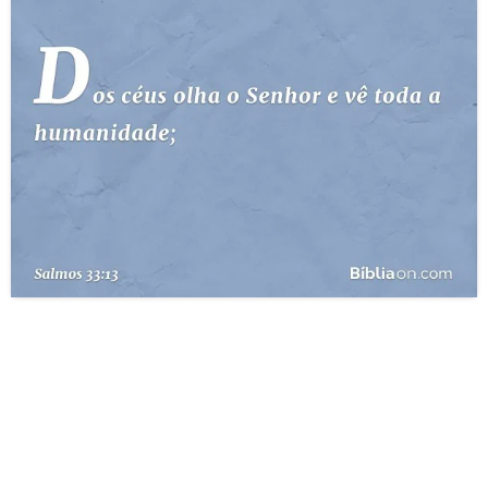
10 MANDAMENTOS
ESTUDOS BÍBLICOS
ESBOÇOS DE PREGAÇÃO
TEMAS
PERGUNTE À BÍBLIA
IA
TERMO BÍBLICO
JOGOS
QUEM SOMOS
LOJA BÍBLIAON