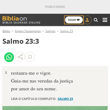
❤️
DOAR
BÍBLIA SAGRADA ONLINE
M
Bíblia
Antigo Testamento
Salmos
Salmo 23
ANTIGO TESTAMENTO
Salmo 23:3
NOVO TESTAMENTO
VERSÍCULOS
VERSÍCULO DO DIA
restaura-me o vigor.
3
Guia-me nas veredas da justiça
PALAVRA DO DIA
por amor do seu nome.
SALMO DO DIA
LEIA O CAPÍTULO COMPLETO:
SALMO 23
DEVOCIONAL DIÁRIO