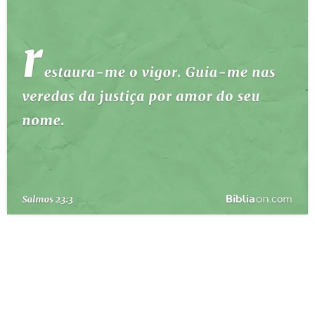
10 MANDAMENTOS
ESTUDOS BÍBLICOS
ESBOÇOS DE PREGAÇÃO
TEMAS
PERGUNTE À BÍBLIA
IA
TERMO BÍBLICO
JOGOS
QUEM SOMOS
LOJA BÍBLIAON