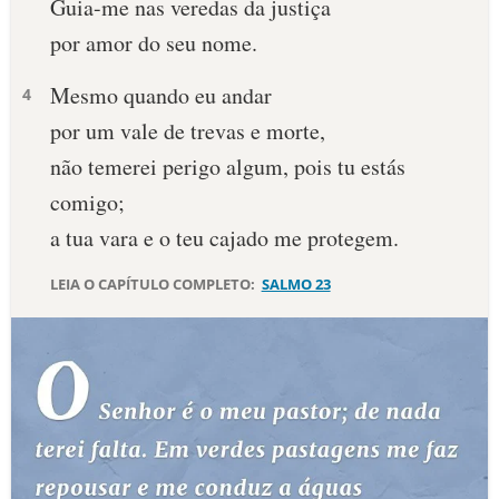
Guia-me nas veredas da justiça
por amor do seu nome.
10 MANDAMENTOS
Mesmo quando eu andar
4
ESTUDOS BÍBLICOS
por um vale de trevas e morte,
ESBOÇOS DE PREGAÇÃO
não temerei perigo algum, pois tu estás
comigo;
TEMAS
a tua vara e o teu cajado me protegem.
PERGUNTE À BÍBLIA
IA
LEIA O CAPÍTULO COMPLETO:
SALMO 23
TERMO BÍBLICO
JOGOS
QUEM SOMOS
LOJA BÍBLIAON