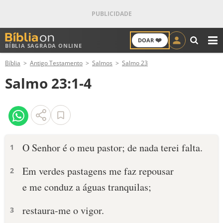
❤️
DOAR
BÍBLIA SAGRADA ONLINE
M
Bíblia
Antigo Testamento
Salmos
Salmo 23
ANTIGO TESTAMENTO
Salmo 23:1-4
NOVO TESTAMENTO
VERSÍCULOS
VERSÍCULO DO DIA
O Senhor é o meu pastor; de nada terei falta.
1
PALAVRA DO DIA
Em verdes pastagens me faz repousar
2
e me conduz a águas tranquilas;
SALMO DO DIA
restaura-me o vigor.
3
DEVOCIONAL DIÁRIO