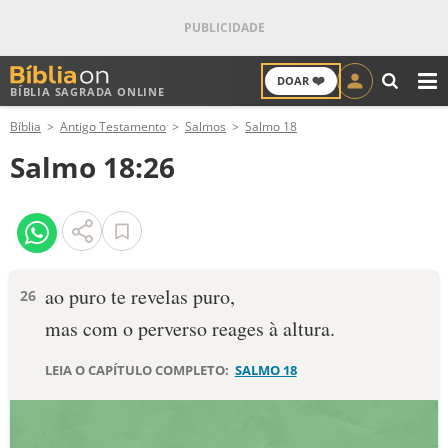
❤️
DOAR
BÍBLIA SAGRADA ONLINE
M
Bíblia
Antigo Testamento
Salmos
Salmo 18
ANTIGO TESTAMENTO
Salmo 18:26
NOVO TESTAMENTO
VERSÍCULOS
VERSÍCULO DO DIA
ao puro te revelas puro,
26
mas com o perverso reages à altura.
PALAVRA DO DIA
LEIA O CAPÍTULO COMPLETO:
SALMO 18
SALMO DO DIA
DEVOCIONAL DIÁRIO