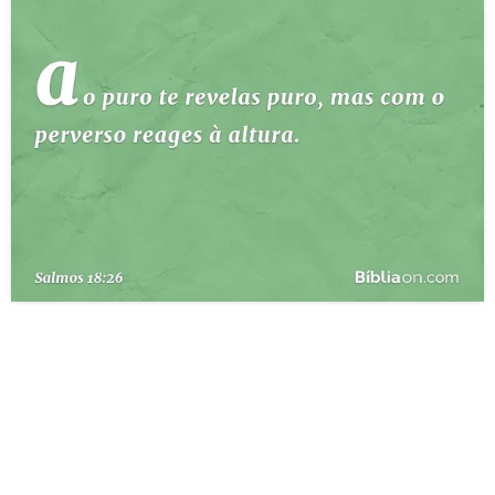
10 MANDAMENTOS
ESTUDOS BÍBLICOS
ESBOÇOS DE PREGAÇÃO
TEMAS
PERGUNTE À BÍBLIA
IA
TERMO BÍBLICO
JOGOS
QUEM SOMOS
LOJA BÍBLIAON