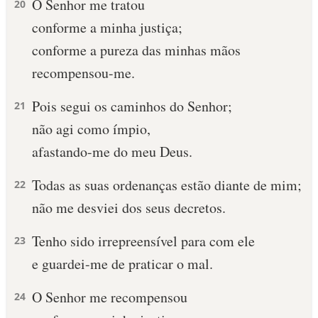
O Senhor me tratou
20
conforme a minha justiça;
10 MANDAMENTOS
conforme a pureza das minhas mãos
ESTUDOS BÍBLICOS
recompensou-me.
ESBOÇOS DE PREGAÇÃO
Pois segui os caminhos do Senhor;
21
não agi como ímpio,
TEMAS
afastando-me do meu Deus.
PERGUNTE À BÍBLIA
IA
Todas as suas ordenanças estão diante de mim;
22
não me desviei dos seus decretos.
TERMO BÍBLICO
JOGOS
Tenho sido irrepreensível para com ele
23
QUEM SOMOS
e guardei-me de praticar o mal.
LOJA BÍBLIAON
O Senhor me recompensou
24