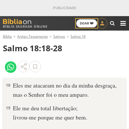
❤️
DOAR
BÍBLIA SAGRADA ONLINE
M
Bíblia
Antigo Testamento
Salmos
Salmo 18
ANTIGO TESTAMENTO
Salmo 18:18-28
NOVO TESTAMENTO
VERSÍCULOS
VERSÍCULO DO DIA
Eles me atacaram no dia da minha desgraça,
18
mas o Senhor foi o meu amparo.
PALAVRA DO DIA
Ele me deu total libertação;
19
SALMO DO DIA
livrou-me porque me quer bem.
DEVOCIONAL DIÁRIO