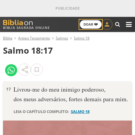
❤️
DOAR
BÍBLIA SAGRADA ONLINE
M
Bíblia
Antigo Testamento
Salmos
Salmo 18
ANTIGO TESTAMENTO
Salmo 18:17
NOVO TESTAMENTO
VERSÍCULOS
VERSÍCULO DO DIA
Livrou-me do meu inimigo poderoso,
17
dos meus adversários, fortes demais para mim.
PALAVRA DO DIA
LEIA O CAPÍTULO COMPLETO:
SALMO 18
SALMO DO DIA
DEVOCIONAL DIÁRIO