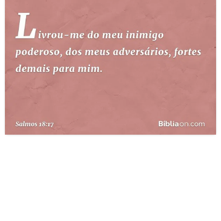
10 MANDAMENTOS
ESTUDOS BÍBLICOS
ESBOÇOS DE PREGAÇÃO
TEMAS
PERGUNTE À BÍBLIA
IA
TERMO BÍBLICO
JOGOS
QUEM SOMOS
LOJA BÍBLIAON