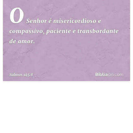
10 MANDAMENTOS
ESTUDOS BÍBLICOS
ESBOÇOS DE PREGAÇÃO
TEMAS
PERGUNTE À BÍBLIA
IA
TERMO BÍBLICO
JOGOS
QUEM SOMOS
LOJA BÍBLIAON