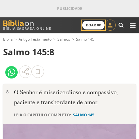
❤️
DOAR
BÍBLIA SAGRADA ONLINE
M
Bíblia
Antigo Testamento
Salmos
Salmo 145
ANTIGO TESTAMENTO
Salmo 145:8
NOVO TESTAMENTO
VERSÍCULOS
VERSÍCULO DO DIA
O Senhor é misericordioso e compassivo,
8
paciente e transbordante de amor.
PALAVRA DO DIA
LEIA O CAPÍTULO COMPLETO:
SALMO 145
SALMO DO DIA
DEVOCIONAL DIÁRIO