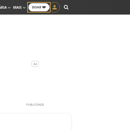
❤️
ÁRIA
MAIS
DOAR