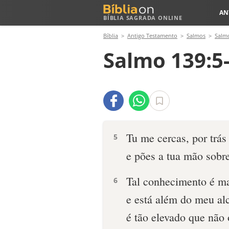
AN
BÍBLIA SAGRADA ONLINE
Bíblia
Antigo Testamento
Salmos
Salm
Salmo 139:5
Tu me cercas, por trás 
5
e pões a tua mão sobr
Tal conhecimento é m
6
e está além do meu al
é tão elevado que não 