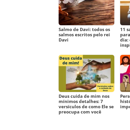
Salmo de Davi: todos os
11 s
salmos escritos pelo rei
para
Davi
dia:
insp
Deus cuida de mim nos
Pers
mínimos detalhes: 7
hist
versículos de como Ele se
imp
preocupa com você