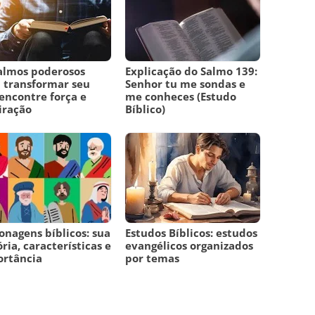
almos poderosos
Explicação do Salmo 139:
 transformar seu
Senhor tu me sondas e
 encontre força e
me conheces (Estudo
iração
Bíblico)
onagens bíblicos: sua
Estudos Bíblicos: estudos
ória, características e
evangélicos organizados
ortância
por temas