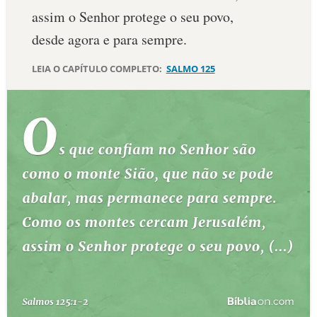
assim o Senhor protege o seu povo,
10 MANDAMENTOS
desde agora e para sempre.
ESTUDOS BÍBLICOS
LEIA O CAPÍTULO COMPLETO:
SALMO 125
ESBOÇOS DE PREGAÇÃO
TEMAS
PERGUNTE À BÍBLIA
IA
TERMO BÍBLICO
JOGOS
QUEM SOMOS
LOJA BÍBLIAON