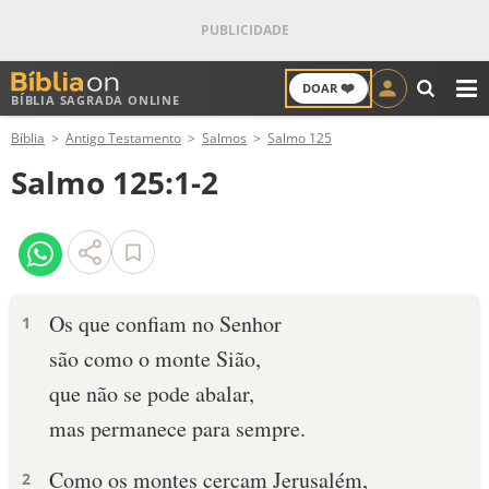
❤️
DOAR
BÍBLIA SAGRADA ONLINE
M
Bíblia
Antigo Testamento
Salmos
Salmo 125
ANTIGO TESTAMENTO
Salmo 125:1-2
NOVO TESTAMENTO
VERSÍCULOS
VERSÍCULO DO DIA
Os que confiam no Senhor
1
são como o monte Sião,
PALAVRA DO DIA
que não se pode abalar,
SALMO DO DIA
mas permanece para sempre.
DEVOCIONAL DIÁRIO
Como os montes cercam Jerusalém,
2