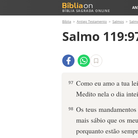
AN
BÍBLIA SAGRADA ONLINE
Bíblia
Antigo Testamento
Salmos
Salm
Salmo 119:9
Como eu amo a tua lei
97
Medito nela o dia intei
Os teus mandamentos
98
mais sábio que os meu
porquanto estão semp