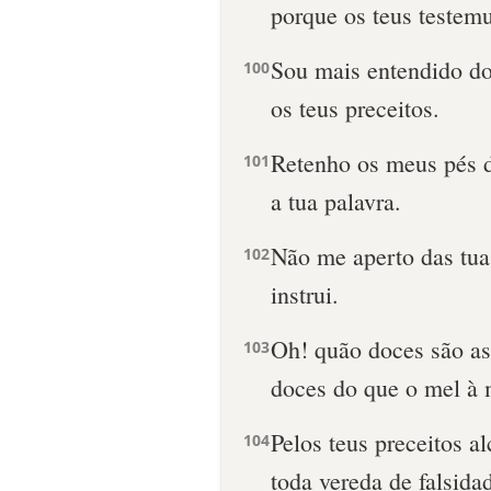
porque os teus testem
Sou mais entendido do
100
os teus preceitos.
Retenho os meus pés d
101
a tua palavra.
Não me aperto das tua
102
instrui.
Oh! quão doces são as
103
doces do que o mel à 
Pelos teus preceitos a
104
toda vereda de falsida