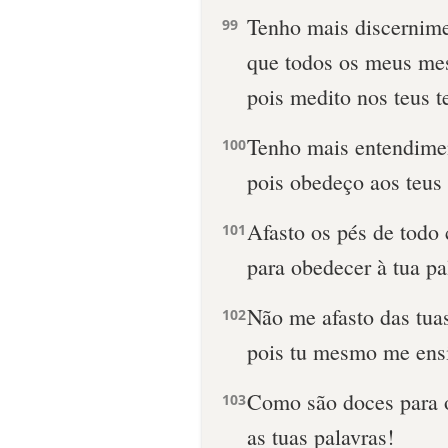
Tenho mais discernim
99
que todos os meus mes
pois medito nos teus 
Tenho mais entendimen
100
pois obedeço aos teus 
Afasto os pés de tod
101
para obedecer à tua pa
Não me afasto das tua
102
pois tu mesmo me ens
Como são doces para 
103
as tuas palavras!