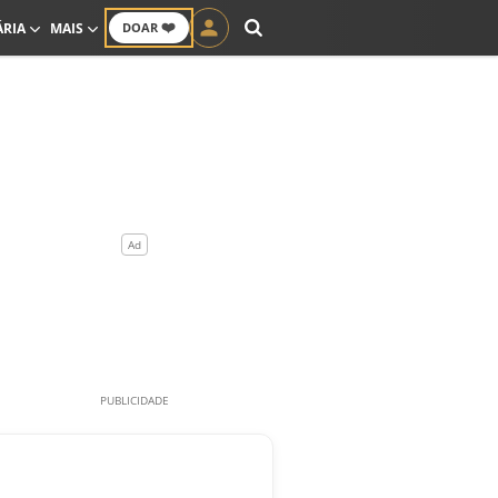
❤️
ÁRIA
MAIS
DOAR