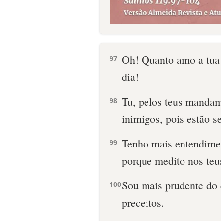
Oh! Quanto amo a tua 
97
dia!
Tu, pelos teus mandam
98
inimigos, pois estão 
Tenho mais entendimen
99
porque medito nos teu
Sou mais prudente do 
100
preceitos.