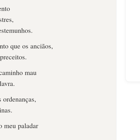
ento
tres,
testemunhos.
to que os anciãos,
preceitos.
o caminho mau
lavra.
s ordenanças,
inas.
o meu paladar