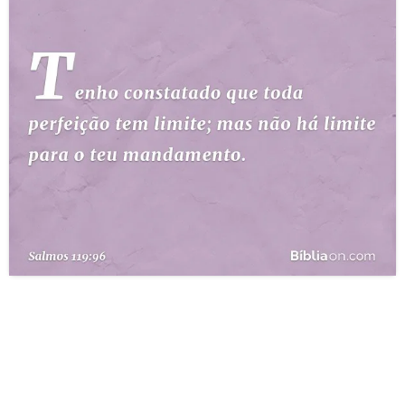
10 MANDAMENTOS
ESTUDOS BÍBLICOS
ESBOÇOS DE PREGAÇÃO
TEMAS
PERGUNTE À BÍBLIA
IA
TERMO BÍBLICO
JOGOS
QUEM SOMOS
LOJA BÍBLIAON