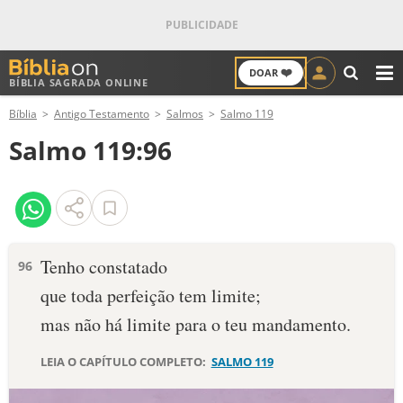
❤️
DOAR
BÍBLIA SAGRADA ONLINE
M
Bíblia
Antigo Testamento
Salmos
Salmo 119
ANTIGO TESTAMENTO
Salmo 119:96
NOVO TESTAMENTO
VERSÍCULOS
VERSÍCULO DO DIA
Tenho constatado
96
que toda perfeição tem limite;
PALAVRA DO DIA
mas não há limite para o teu mandamento.
SALMO DO DIA
LEIA O CAPÍTULO COMPLETO:
SALMO 119
DEVOCIONAL DIÁRIO